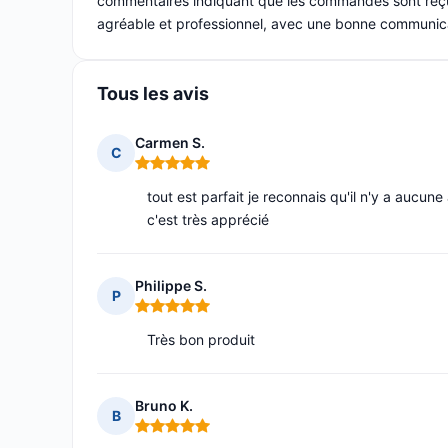
commentaires indiquant que les commandes sont reçu
agréable et professionnel, avec une bonne communica
Tous les avis
Carmen S.
C
Note : 5 sur 5
tout est parfait je reconnais qu'il n'y a aucune 
c'est très apprécié
Philippe S.
P
Note : 5 sur 5
Très bon produit
Bruno K.
B
Note : 5 sur 5