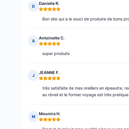
Danielle R.
D
Note : 5 sur 5
Bon site qui a le souci de produire de bons pro
Antoinette C.
A
Note : 5 sur 5
super produits
JEANNE F.
J
Note : 5 sur 5
très satisfaite de mes oreillers en épeautre,
au réveil et le format voyage est très pratiqu
Mounira H.
M
Note : 5 sur 5