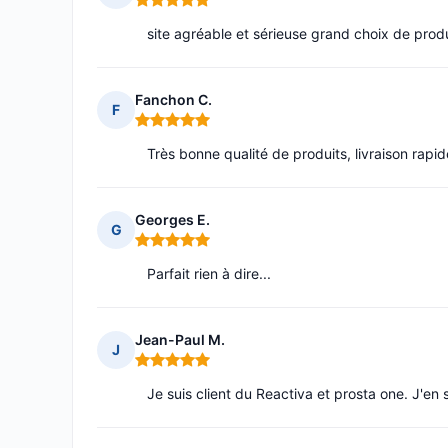
Note : 5 sur 5
site agréable et sérieuse grand choix de produ
Fanchon C.
F
Note : 5 sur 5
Très bonne qualité de produits, livraison rapide
Georges E.
G
Note : 5 sur 5
Parfait rien à dire...
Jean-Paul M.
J
Note : 5 sur 5
Je suis client du Reactiva et prosta one. J'en 