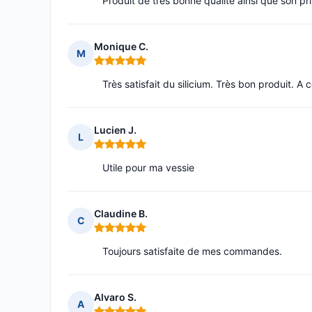
Produit de très bonne qualité ainsi que son pri
Monique C.
M
Note : 5 sur 5
Très satisfait du silicium. Très bon produit. A c
Lucien J.
L
Note : 5 sur 5
Utile pour ma vessie
Claudine B.
C
Note : 5 sur 5
Toujours satisfaite de mes commandes.
Alvaro S.
A