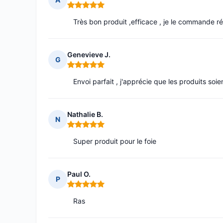
Note : 5 sur 5
Très bon produit ,efficace , je le commande r
Genevieve J.
G
Note : 5 sur 5
Envoi parfait , j'apprécie que les produits soi
Nathalie B.
N
Note : 5 sur 5
Super produit pour le foie
Paul O.
P
Note : 5 sur 5
Ras