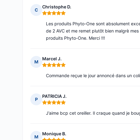
Christophe D.
C
Note : 5 sur 5
Les produits Phyto-One sont absolument excell
de 2 AVC et me remet plutôt bien malgrè mes s
produits Phyto-One. Merci !!!
Marcel J.
M
Note : 5 sur 5
Commande reçue le jour annoncé dans un col
PATRICIA J.
P
Note : 5 sur 5
J’aime bcp cet oreiller. Il craque quand je bo
Monique B.
M