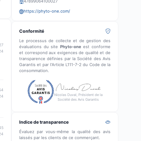
e
47899064100027
https://phyto-one.com/
Conformité
Le processus de collecte et de gestion des
27
évaluations du site
Phyto-one
est conforme
24
et correspond aux exigences de qualité et de
transparence définies par la Société des Avis
Garantis et par l'Article L111-7-2 du Code de la
consommation.
54
Nicolas Duval, Président de la
24
Société des Avis Garantis
Indice de transparence
45
Évaluez par vous-même la qualité des avis
24
laissés par les clients de ce commerçant.