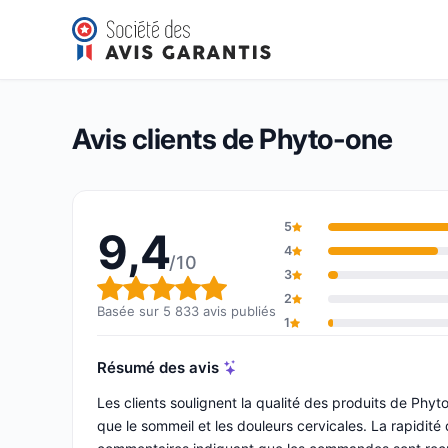
Phyto-one
9,4/10
(5 833 avis)
Note globale : 9,4 sur 10
Avis clients de Phyto-one
5
9,4
4
/10
3
Note globale : 9,4 sur 10
2
Basée sur 5 833 avis publiés
1
Résumé des avis
Les clients soulignent la qualité des produits de Phyt
que le sommeil et les douleurs cervicales. La rapidité