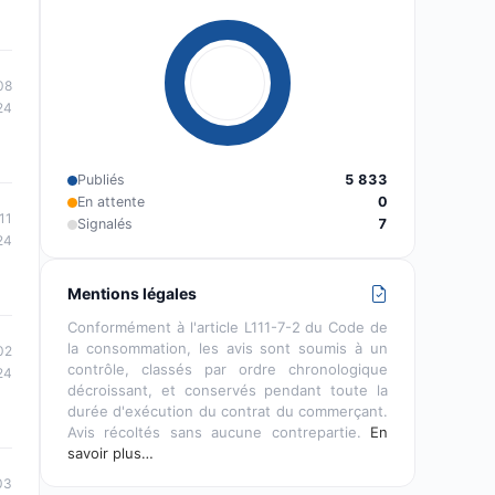
08
24
Publiés
5 833
En attente
0
11
Signalés
7
24
Mentions légales
Conformément à l'article L111-7-2 du Code de
la consommation, les avis sont soumis à un
02
contrôle, classés par ordre chronologique
24
décroissant, et conservés pendant toute la
durée d'exécution du contrat du commerçant.
Avis récoltés sans aucune contrepartie.
En
savoir plus…
03