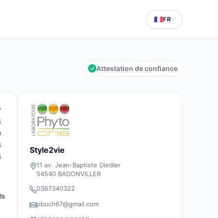
FR
Attestation de confiance
7
5
9
6
Style2vie
6
11 av. Jean-Baptiste Diedler
54540 BADONVILLER
0367340322
ls
pbuch67@gmail.com