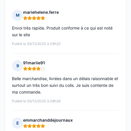
mariehelene.ferre
M
Note : 5 sur 5
Envoi très rapide. Produit conforme à ce qui est noté
sur le site
Publié le 06/12/2020 à 09h20
91mariie91
9
Note : 4 sur 5
Belle marchandise, livrées dans un délais raisonnable et
surtout un très bon suivi du colis. Je suis contente de
ma commande.
Publié le 06/12/2020 à 08h29
emmarchanddejournaux
E
Note : 5 sur 5