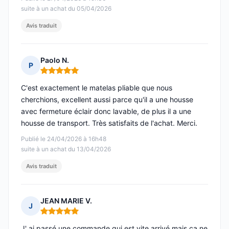
suite à un achat du 05/04/2026
Avis traduit
Paolo N.
P
Note : 5 sur 5
C'est exactement le matelas pliable que nous
cherchions, excellent aussi parce qu'il a une housse
avec fermeture éclair donc lavable, de plus il a une
housse de transport. Très satisfaits de l'achat. Merci.
Publié le 24/04/2026 à 16h48
suite à un achat du 13/04/2026
Avis traduit
JEAN MARIE V.
J
Note : 5 sur 5
J' ai passé une commande qui est vite arrivé mais ça ne