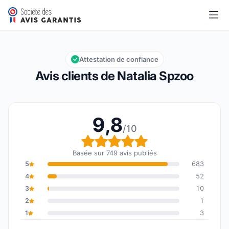
Natalia Spzoo
9,8/10
Note globale : 9,8 sur 10
Attestation de confiance
Avis clients de Natalia Spzoo
9,8
/10
Note globale : 9,8 sur 1
Basée sur 749 avis publiés
5
683
4
52
3
10
2
1
1
3