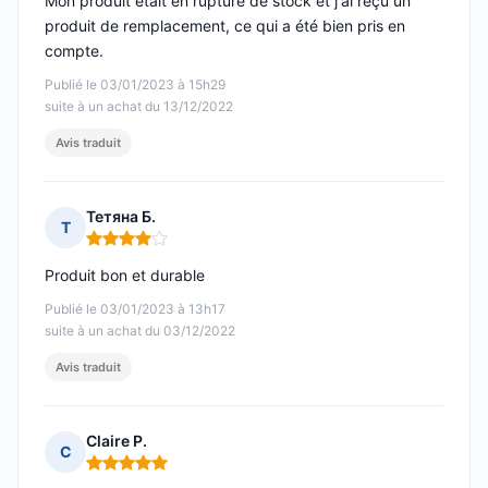
Mon produit était en rupture de stock et j'ai reçu un
produit de remplacement, ce qui a été bien pris en
compte.
Publié le 03/01/2023 à 15h29
suite à un achat du 13/12/2022
Avis traduit
Тетяна Б.
Т
Note : 4 sur 5
Produit bon et durable
Publié le 03/01/2023 à 13h17
suite à un achat du 03/12/2022
Avis traduit
Claire P.
C
Note : 5 sur 5