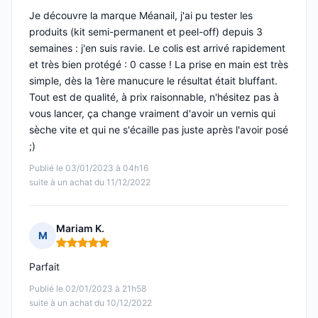
Je découvre la marque Méanail, j'ai pu tester les
produits (kit semi-permanent et peel-off) depuis 3
semaines : j'en suis ravie. Le colis est arrivé rapidement
et très bien protégé : 0 casse ! La prise en main est très
simple, dès la 1ère manucure le résultat était bluffant.
Tout est de qualité, à prix raisonnable, n'hésitez pas à
vous lancer, ça change vraiment d'avoir un vernis qui
sèche vite et qui ne s'écaille pas juste après l'avoir posé
;)
Publié le 03/01/2023 à 04h16
suite à un achat du 11/12/2022
Mariam K.
M
Note : 5 sur 5
Parfait
Publié le 02/01/2023 à 21h58
suite à un achat du 10/12/2022