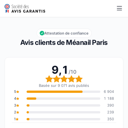
Méanail Paris
9,1/10
Note globale : 9,1 sur 10
Attestation de confiance
Avis clients de Méanail Paris
9,1
/10
Note globale : 9,1 sur 1
Basée sur 9 071 avis publiés
5
6 904
4
1 188
3
390
2
239
1
350