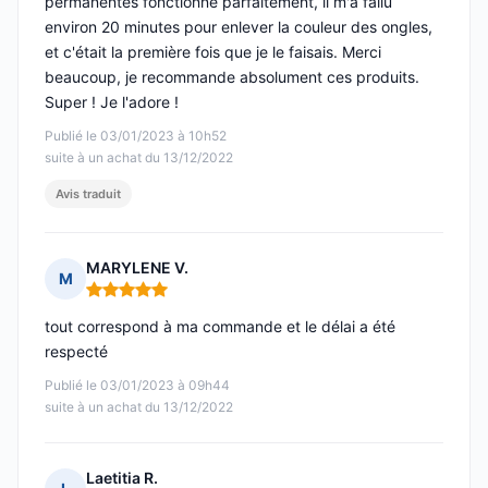
permanentes fonctionne parfaitement, il m'a fallu
environ 20 minutes pour enlever la couleur des ongles,
et c'était la première fois que je le faisais. Merci
beaucoup, je recommande absolument ces produits.
Super ! Je l'adore !
Publié le 03/01/2023 à 10h52
suite à un achat du 13/12/2022
Avis traduit
MARYLENE V.
M
Note : 5 sur 5
tout correspond à ma commande et le délai a été
respecté
Publié le 03/01/2023 à 09h44
suite à un achat du 13/12/2022
Laetitia R.