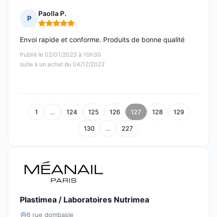
Paolla P.
P
Note : 5 sur 5
Envoi rapide et conforme. Produits de bonne qualité
Publié le 02/01/2023 à 10h30
suite à un achat du 04/12/2022
1
…
124
125
126
127
128
129
130
…
227
Plastimea / Laboratoires Nutrimea
6 rue dombasle