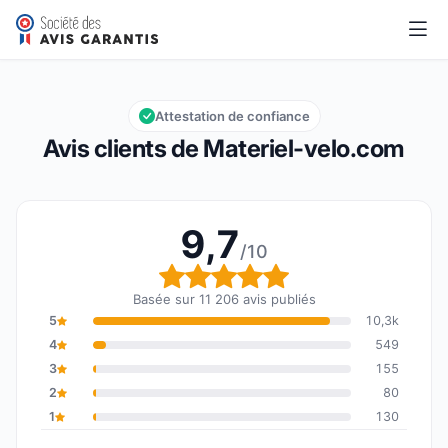
Materiel-velo.com
9,7/10
Note globale : 9,7 sur 10
Attestation de confiance
Avis clients de Materiel-velo.com
9,7
/10
Note globale : 9,7 sur 1
Basée sur 11 206 avis publiés
5
10,3k
4
549
3
155
2
80
1
130