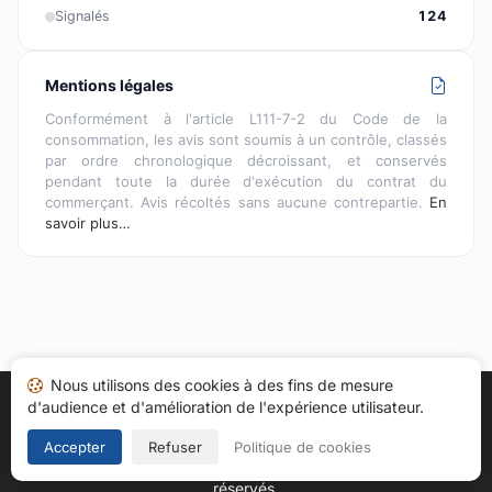
Signalés
124
Mentions légales
Conformément à l'article L111-7-2 du Code de la
consommation, les avis sont soumis à un contrôle, classés
par ordre chronologique décroissant, et conservés
pendant toute la durée d'exécution du contrat du
commerçant. Avis récoltés sans aucune contrepartie.
En
savoir plus…
Nous utilisons des cookies à des fins de mesure
d'audience et d'amélioration de l'expérience utilisateur.
Accueil
Mes avis
Catégories
CGU
Cookies
Politique de confidentialité
Mentions légales
Accepter
Refuser
Politique de cookies
Copyright © 2026
Société des Avis Garantis
. Tous droits
réservés.