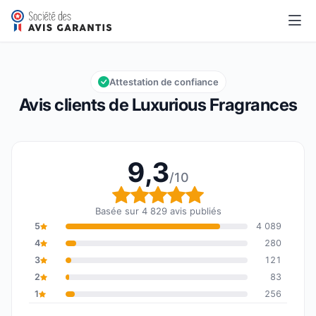
Luxurious Fragrances
9,3/10
Note globale : 9,3 sur 10
Attestation de confiance
Avis clients de Luxurious Fragrances
9,3
/10
Note globale : 9,3 sur 1
Basée sur 4 829 avis publiés
5
4 089
4
280
3
121
2
83
1
256