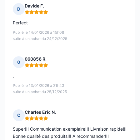
Davide F.
D
Note : 5 sur 5
Perfect
Publié le 14/01/2026 à 15h08
suite à un achat du 24/12/2025
060856 R.
0
Note : 5 sur 5
.
Publié le 13/01/2026 à 21h43
suite à un achat du 25/12/2025
Charles Eric N.
C
Note : 5 sur 5
Super!!! Communication exemplaire!!! Livraison rapide!!!
Bonne qualité des produits!!! A recommander!!!