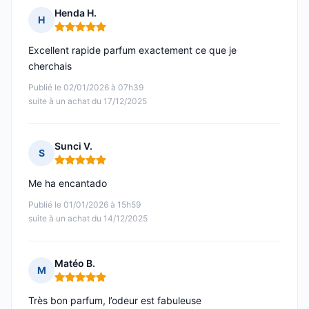
Henda H.
H
Note : 5 sur 5
Excellent rapide parfum exactement ce que je
cherchais
Publié le 02/01/2026 à 07h39
suite à un achat du 17/12/2025
Sunci V.
S
Note : 5 sur 5
Me ha encantado
Publié le 01/01/2026 à 15h59
suite à un achat du 14/12/2025
Matéo B.
M
Note : 5 sur 5
Très bon parfum, l’odeur est fabuleuse