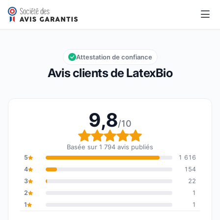
LatexBio
9,8/10
Note globale : 9,8 sur 10
Attestation de confiance
Avis clients de LatexBio
9,8
/10
Note globale : 9,8 sur 1
Basée sur 1 794 avis publiés
5
1 616
4
154
3
22
2
1
1
1