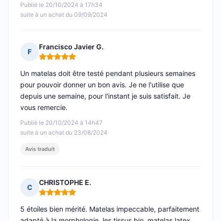
Publié le 20/10/2024 à 17h34
suite à un achat du 09/09/2024
Francisco Javier G.
F
Note : 5 sur 5
Un matelas doit être testé pendant plusieurs semaines
pour pouvoir donner un bon avis. Je ne l'utilise que
depuis une semaine, pour l'instant je suis satisfait. Je
vous remercie.
Publié le 20/10/2024 à 14h47
suite à un achat du 23/08/2024
Avis traduit
CHRISTOPHE E.
C
Note : 5 sur 5
5 étoiles bien mérité. Matelas impeccable, parfaitement
adapté à la morphologie, les tissus bio, matelas latex