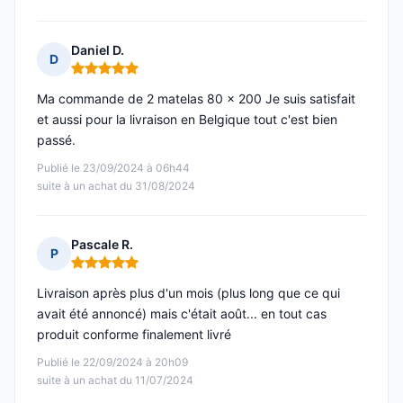
Daniel D.
D
Note : 5 sur 5
Ma commande de 2 matelas 80 x 200 Je suis satisfait
et aussi pour la livraison en Belgique tout c'est bien
passé.
Publié le 23/09/2024 à 06h44
suite à un achat du 31/08/2024
Pascale R.
P
Note : 5 sur 5
Livraison après plus d'un mois (plus long que ce qui
avait été annoncé) mais c'était août... en tout cas
produit conforme finalement livré
Publié le 22/09/2024 à 20h09
suite à un achat du 11/07/2024