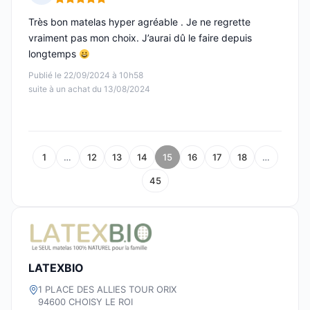
Note : 5 sur 5
Très bon matelas hyper agréable . Je ne regrette
vraiment pas mon choix. J’aurai dû le faire depuis
longtemps
Publié le 22/09/2024 à 10h58
suite à un achat du 13/08/2024
1
…
12
13
14
15
16
17
18
…
45
LATEXBIO
1 PLACE DES ALLIES TOUR ORIX
94600 CHOISY LE ROI