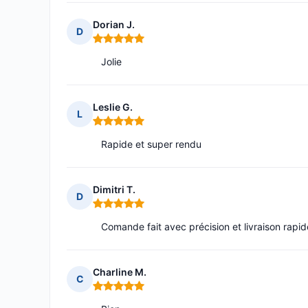
Dorian J.
D
Note : 5 sur 5
Jolie
Leslie G.
L
Note : 5 sur 5
Rapide et super rendu
Dimitri T.
D
Note : 5 sur 5
Comande fait avec précision et livraison rapid
Charline M.
C
Note : 5 sur 5