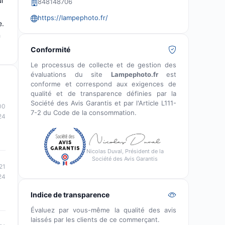
i
848148706
https://lampephoto.fr/
e.
n
Conformité
Le processus de collecte et de gestion des
évaluations du site
Lampephoto.fr
est
conforme et correspond aux exigences de
qualité et de transparence définies par la
Société des Avis Garantis et par l'Article L111-
00
7-2 du Code de la consommation.
24
Nicolas Duval, Président de la
Société des Avis Garantis
21
24
Indice de transparence
Évaluez par vous-même la qualité des avis
laissés par les clients de ce commerçant.