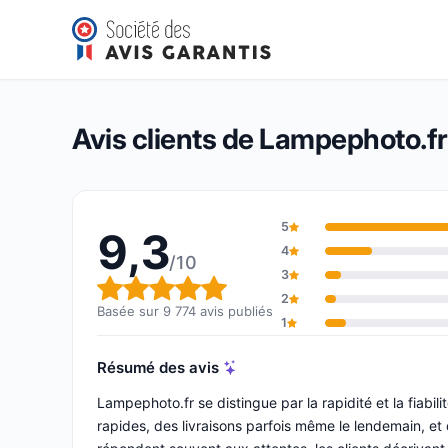
Lampephoto.fr
9,3/10
(9 774 avis)
Note globale : 9,3 sur 10
Avis clients de Lampephoto.fr
5
9,3
4
/10
3
Note globale : 9,3 sur 10
2
Basée sur 9 774 avis publiés
1
Résumé des avis
Lampephoto.fr se distingue par la rapidité et la fiabi
rapides, des livraisons parfois même le lendemain, et