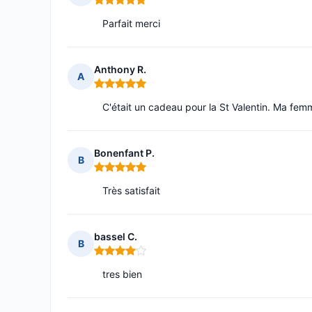
Note : 5 sur 5
Parfait merci
Anthony R.
A
Note : 5 sur 5
C'était un cadeau pour la St Valentin. Ma femme
Bonenfant P.
B
Note : 5 sur 5
Très satisfait
bassel C.
B
Note : 4 sur 5
tres bien