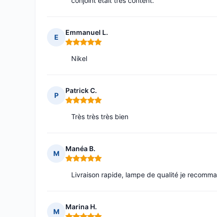
conjoint était très content.
Emmanuel L.
E
Note : 5 sur 5
Nikel
Patrick C.
P
Note : 5 sur 5
Très très très bien
Manéa B.
M
Note : 5 sur 5
Livraison rapide, lampe de qualité je recomm
Marina H.
M