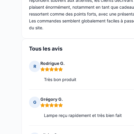
répondent souvent aux attentes, les clients décrivan
plaisent énormément, notamment en tant que cadeaux. L
ressortent comme des points forts, avec une présenta
Les commandes semblent globalement faciles à passer, le
du site.
Tous les avis
Rodrigue G.
R
Note : 5 sur 5
Très bon produit
Grégory G.
G
Note : 5 sur 5
Lampe reçu rapidement et très bien fait