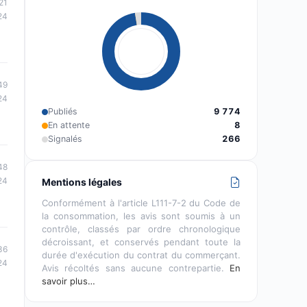
21
24
49
24
Publiés
9 774
En attente
8
Signalés
266
48
24
Mentions légales
Conformément à l'article L111-7-2 du Code de
la consommation, les avis sont soumis à un
contrôle, classés par ordre chronologique
décroissant, et conservés pendant toute la
36
durée d'exécution du contrat du commerçant.
24
Avis récoltés sans aucune contrepartie.
En
savoir plus…