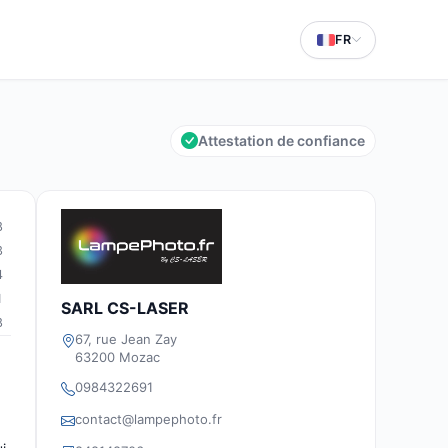
FR
Attestation de confiance
8
3
4
1
SARL CS-LASER
8
67, rue Jean Zay
63200 Mozac
0984322691
contact@lampephoto.fr