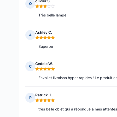
olivier S.
O
Note : 3 sur 5
Très belle lampe
Ashley C.
A
Note : 5 sur 5
Superbe
Cedeic W.
C
Note : 5 sur 5
Envoi et livraison hyper rapides ! Le produit es
Patrick H.
P
Note : 5 sur 5
très belle objet qui a répondue a mes attentes