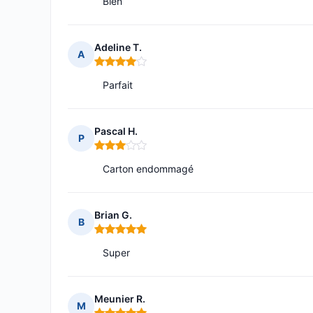
Bien
Adeline T.
A
Note : 4 sur 5
Parfait
Pascal H.
P
Note : 3 sur 5
Carton endommagé
Brian G.
B
Note : 5 sur 5
Super
Meunier R.
M