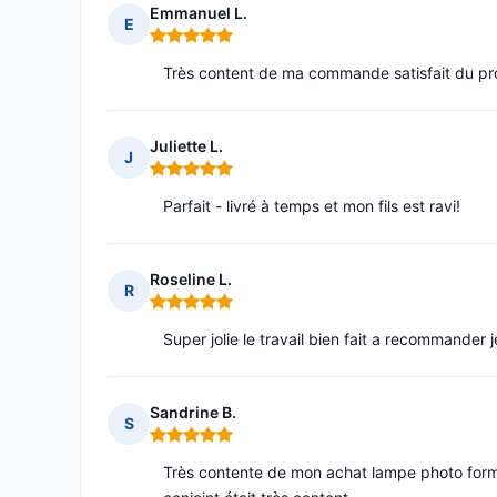
Emmanuel L.
E
Note : 5 sur 5
Très content de ma commande satisfait du pr
Juliette L.
J
Note : 5 sur 5
Parfait - livré à temps et mon fils est ravi!
Roseline L.
R
Note : 5 sur 5
Super jolie le travail bien fait a recommander 
Sandrine B.
S
Note : 5 sur 5
Très contente de mon achat lampe photo forme