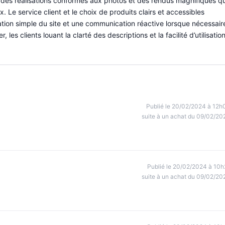
t des réalisations conformes aux photos et des rendus magnifiques qu
e service client et le choix de produits clairs et accessibles
tion simple du site et une communication réactive lorsque nécessair
s clients louant la clarté des descriptions et la facilité d’utilisatio
Publié le 20/02/2024 à 12h
suite à un achat du 09/02/20
Publié le 20/02/2024 à 10h
suite à un achat du 09/02/20