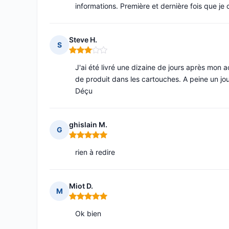
informations. Première et dernière fois que 
Steve H.
S
Note : 3 sur 5
J'ai été livré une dizaine de jours après mon a
de produit dans les cartouches. A peine un j
Déçu
ghislain M.
G
Note : 5 sur 5
rien à redire
Miot D.
M
Note : 5 sur 5
Ok bien