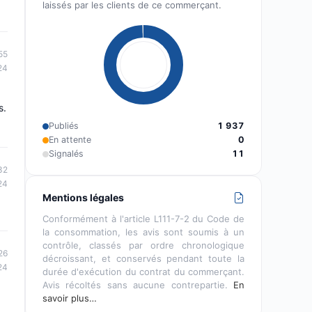
laissés par les clients de ce commerçant.
55
24
s.
Publiés
1 937
En attente
0
Signalés
11
32
24
Mentions légales
Conformément à l'article L111-7-2 du Code de
la consommation, les avis sont soumis à un
contrôle, classés par ordre chronologique
26
décroissant, et conservés pendant toute la
24
durée d'exécution du contrat du commerçant.
Avis récoltés sans aucune contrepartie.
En
savoir plus…