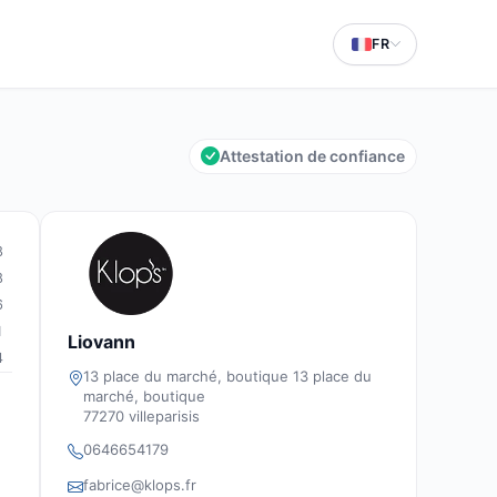
FR
Attestation de confiance
8
8
6
1
Liovann
4
13 place du marché, boutique 13 place du
marché, boutique
77270 villeparisis
0646654179
fabrice@klops.fr