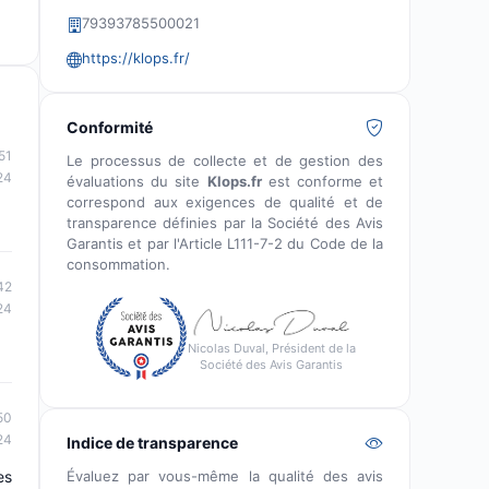
79393785500021
https://klops.fr/
Conformité
51
Le processus de collecte et de gestion des
24
évaluations du site
Klops.fr
est conforme et
correspond aux exigences de qualité et de
transparence définies par la Société des Avis
Garantis et par l'Article L111-7-2 du Code de la
consommation.
42
24
Nicolas Duval, Président de la
Société des Avis Garantis
50
24
Indice de transparence
Évaluez par vous-même la qualité des avis
es