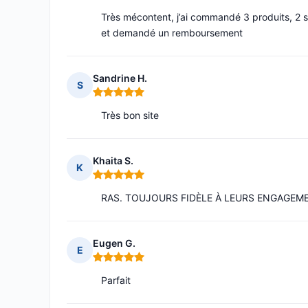
Très mécontent, j’ai commandé 3 produits, 2 su
et demandé un remboursement
Sandrine H.
S
Note : 5 sur 5
Très bon site
Khaita S.
K
Note : 5 sur 5
RAS. TOUJOURS FIDÈLE À LEURS ENGAGEM
Eugen G.
E
Note : 5 sur 5
Parfait