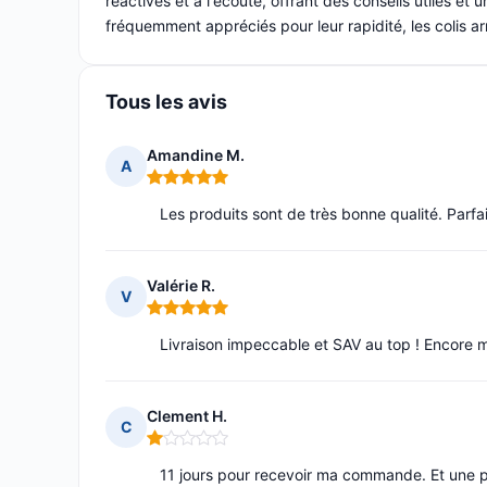
réactives et à l'écoute, offrant des conseils utiles et
fréquemment appréciés pour leur rapidité, les colis ar
Tous les avis
Amandine M.
A
Note : 5 sur 5
Les produits sont de très bonne qualité. Parfai
Valérie R.
V
Note : 5 sur 5
Livraison impeccable et SAV au top ! Encore m
Clement H.
C
Note : 1 sur 5
11 jours pour recevoir ma commande. Et une p