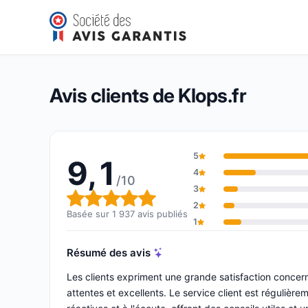
Klops.fr
9,1/10
(1 937 avis)
Note globale : 9,1 sur 10
Avis clients de Klops.fr
5
9,1
4
/10
3
Note globale : 9,1 sur 10
2
Basée sur 1 937 avis publiés
1
Résumé des avis
Les clients expriment une grande satisfaction concer
attentes et excellents. Le service client est réguli