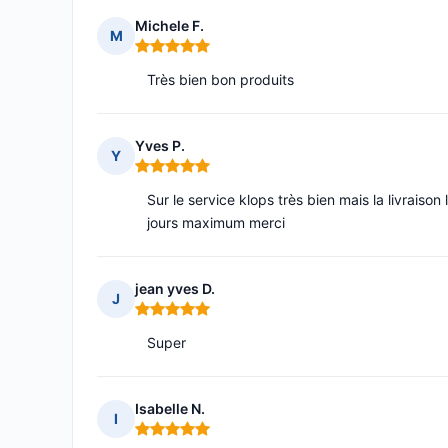
Michele F.
M
Note : 5 sur 5
Très bien bon produits
Yves P.
Y
Note : 5 sur 5
Sur le service klops très bien mais la livraiso
jours maximum merci
jean yves D.
J
Note : 5 sur 5
Super
Isabelle N.
I
Note : 5 sur 5