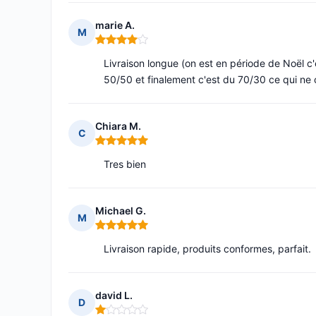
marie A.
M
Note : 4 sur 5
Livraison longue (on est en période de Noël c'e
50/50 et finalement c'est du 70/30 ce qui ne 
Chiara M.
C
Note : 5 sur 5
Tres bien
Michael G.
M
Note : 5 sur 5
Livraison rapide, produits conformes, parfait.
david L.
D
Note : 1 sur 5