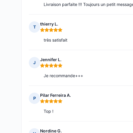
Livraison parfaite !!! Toujours un petit messa
thierry L.
T
Note : 5 sur 5
très satisfait
Jennifer L.
J
Note : 5 sur 5
Je recommande+++
Pilar Ferreira A.
P
Note : 5 sur 5
Top !
Nordine G.