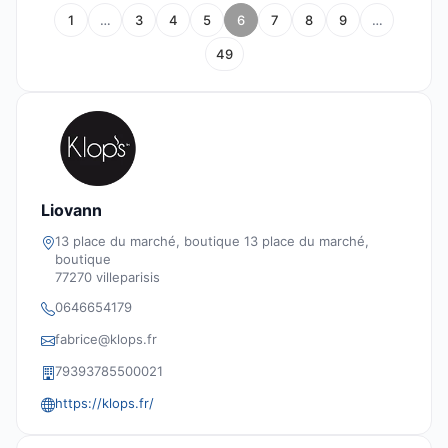
1
…
3
4
5
6
7
8
9
…
49
Liovann
13 place du marché, boutique 13 place du marché,
boutique
77270 villeparisis
0646654179
fabrice@klops.fr
79393785500021
https://klops.fr/