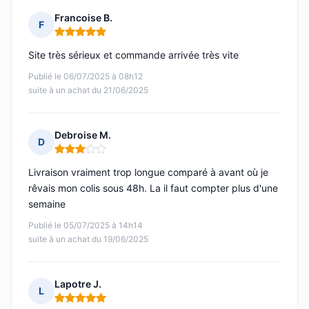
Francoise B.
F
Note : 5 sur 5
Site très sérieux et commande arrivée très vite
Publié le 06/07/2025 à 08h12
suite à un achat du 21/06/2025
Debroise M.
D
Note : 3 sur 5
Livraison vraiment trop longue comparé à avant où je
rêvais mon colis sous 48h. La il faut compter plus d'une
semaine
Publié le 05/07/2025 à 14h14
suite à un achat du 19/06/2025
Lapotre J.
L
Note : 5 sur 5