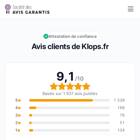
Klops.fr
9,1/10
Note globale : 9,1 sur 10
Attestation de confiance
Avis clients de Klops.fr
9,1
/10
Note globale : 9,1 sur 1
Basée sur 1 937 avis publiés
5
1 538
4
168
3
76
2
51
1
104