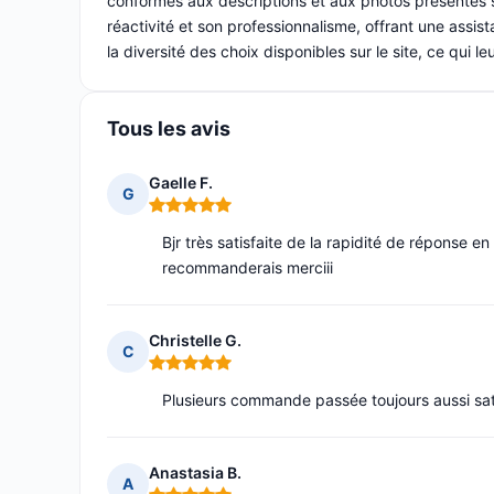
conformes aux descriptions et aux photos présentes su
réactivité et son professionnalisme, offrant une assis
la diversité des choix disponibles sur le site, ce qui l
Tous les avis
Gaelle F.
G
Note : 5 sur 5
Bjr très satisfaite de la rapidité de réponse 
recommanderais merciii
Christelle G.
C
Note : 5 sur 5
Plusieurs commande passée toujours aussi sat
Anastasia B.
A