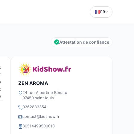
FR
Attestation de confiance
8
7
3
ZEN AROMA
2
24 rue Albertine Bénard
0
97450 saint louis
0262833354
contact@kidshow.fr
80514499500018