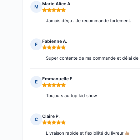
Marie,Alice A.
M
Note : 5 sur 5
Jamais déçu . Je recommande fortement.
Fabienne A.
F
Note : 5 sur 5
Super contente de ma commande et délai de l
Emmanuelle F.
E
Note : 5 sur 5
Toujours au top kid show
Claire P.
C
Note : 5 sur 5
Livraison rapide et flexibilité du livreur