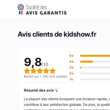
kidshow.fr
9,8/10
(1 580 avis)
Note globale : 9,8 sur 10
Avis clients de kidshow.fr
5
9,8
4
/10
3
Note globale : 9,8 sur 10
2
Basée sur 1 580 avis publiés
1
Résumé des avis
La plupart des clients évoquent une livraison rapide,
contribue à leur satisfaction globale. De plus, la qua