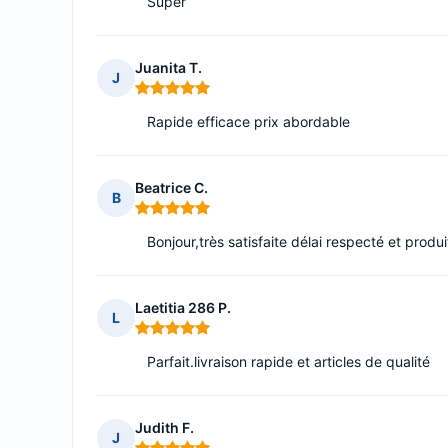
Super
Juanita T.
J
Note : 5 sur 5
Rapide efficace prix abordable
Beatrice C.
B
Note : 5 sur 5
Bonjour,très satisfaite délai respecté et produ
Laetitia 286 P.
L
Note : 5 sur 5
Parfait.livraison rapide et articles de qualité
Judith F.
J