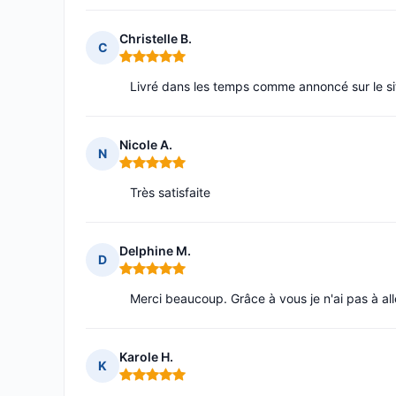
Christelle B.
C
Note : 5 sur 5
Livré dans les temps comme annoncé sur le si
Nicole A.
N
Note : 5 sur 5
Très satisfaite
Delphine M.
D
Note : 5 sur 5
Merci beaucoup. Grâce à vous je n'ai pas à all
Karole H.
K
Note : 5 sur 5