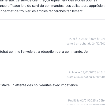
r le site. Le service client reçoit également des éloges pour sa
tance efficace lors du suivi de commandes. Les utilisateurs apprécien
eur permet de trouver les articles recherchés facilement.
Publié le 08/01/2025 à 13h
suite à un achat du 24/12/20
en tchat comme l'envoie et la réception de la commande. Je
Publié le 03/01/2025 à 13h
suite à un achat du 17/12/20
isfaite En attente des nouveautés avec impatience
Publié le 02/01/2025 à 05h