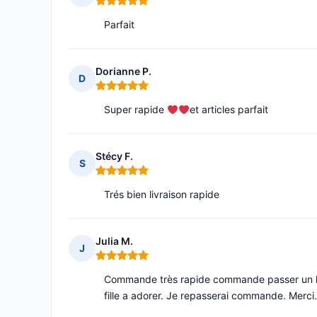
Note : 5 sur 5
Parfait
Dorianne P.
D
Note : 5 sur 5
Super rapide
et articles parfait
Stécy F.
S
Note : 5 sur 5
Trés bien livraison rapide
Julia M.
J
Note : 5 sur 5
Commande très rapide commande passer un lund
fille a adorer. Je repasserai commande. Merci.