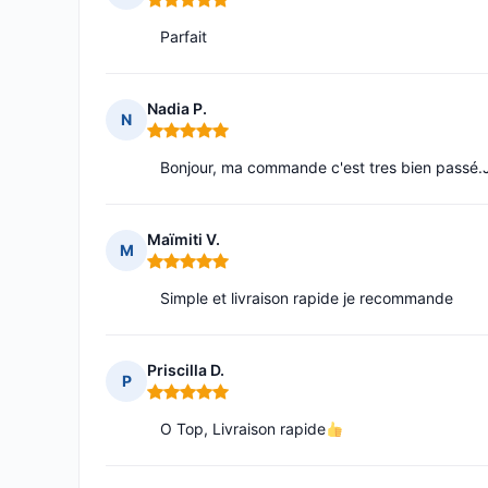
Note : 5 sur 5
Parfait
Nadia P.
N
Note : 5 sur 5
Bonjour, ma commande c'est tres bien passé.J'
Maïmiti V.
M
Note : 5 sur 5
Simple et livraison rapide je recommande
Priscilla D.
P
Note : 5 sur 5
O Top, Livraison rapide