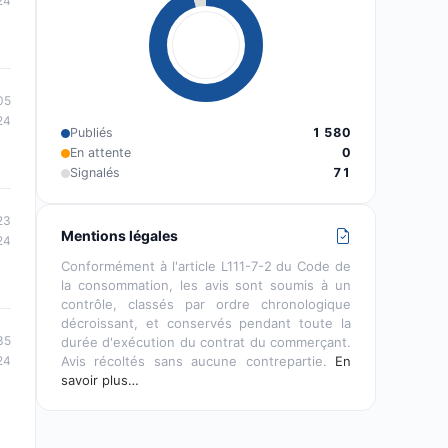
24
05
24
Publiés
1 580
En attente
0
Signalés
71
23
Mentions légales
24
Conformément à l'article L111-7-2 du Code de
la consommation, les avis sont soumis à un
contrôle, classés par ordre chronologique
décroissant, et conservés pendant toute la
35
durée d'exécution du contrat du commerçant.
Avis récoltés sans aucune contrepartie.
En
24
savoir plus…