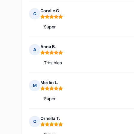
Coralie G.
C
Note : 5 sur 5
Super
Anna B.
A
Note : 5 sur 5
Très bien
Mei lin L.
M
Note : 5 sur 5
Super
Ornella T.
O
Note : 5 sur 5