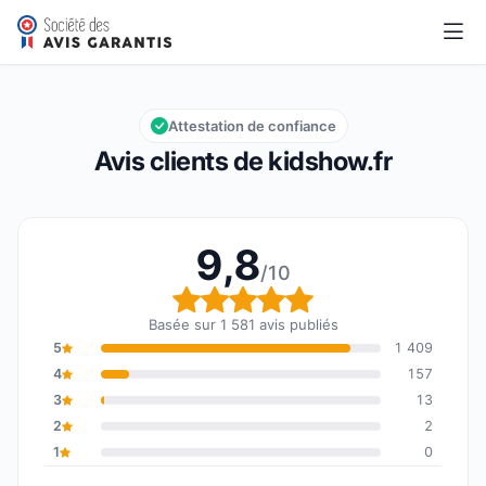
kidshow.fr
9,8/10
Note globale : 9,8 sur 10
Attestation de confiance
Avis clients de kidshow.fr
9,8
/10
Note globale : 9,8 sur 1
Basée sur 1 581 avis publiés
5
1 409
4
157
3
13
2
2
1
0