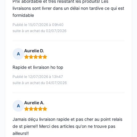
Prix abordable et très résistant les produits! Les
livraisons sont livrer dans un délai non tardive ce qui est
formidable
Publié le 15/07/2026 à 09h40
suite à un achat du 02/07/2026
Aurelie D.
A
Note : 5 sur 5
Rapide et livraison ho top
Publié le 12/07/2026 à 13h47
suite à un achat du 04/07/2026
Aurelie A.
A
Note : 5 sur 5
Jamais déçu livraison rapide et pas cher au point relais
de st pierre!! Merci des articles qu'on ne trouve pas
ailleurs!!