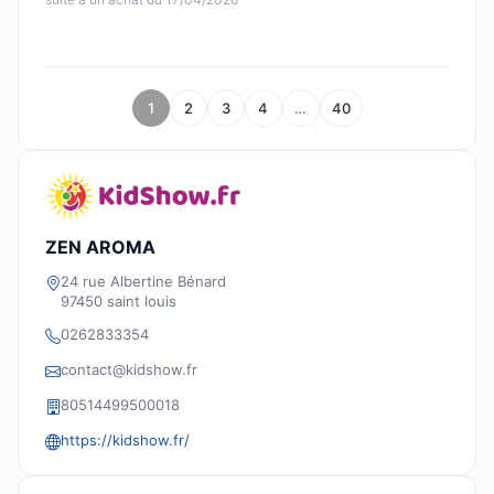
1
2
3
4
…
40
ZEN AROMA
24 rue Albertine Bénard
97450 saint louis
0262833354
contact@kidshow.fr
80514499500018
https://kidshow.fr/