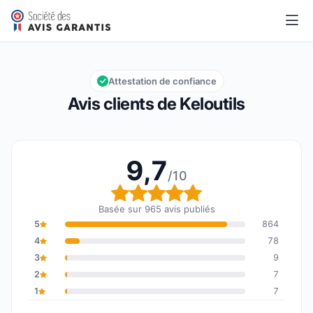
Keloutils
9,7/10
Note globale : 9,7 sur 10
Attestation de confiance
Avis clients de Keloutils
9,7
/10
Note globale : 9,7 sur 1
Basée sur 965 avis publiés
5
864
4
78
3
9
2
7
1
7