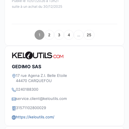
Publié le 10/01/2026 à 13h21
suite à un achat du 30/12/2025
1
2
3
4
…
25
GEDIMO SAS
17 rue Agena Z.I. Belle Etoile
44470 CARQUEFOU
0240188300
service.client@keloutils.com
31571102800029
https://keloutils.com/