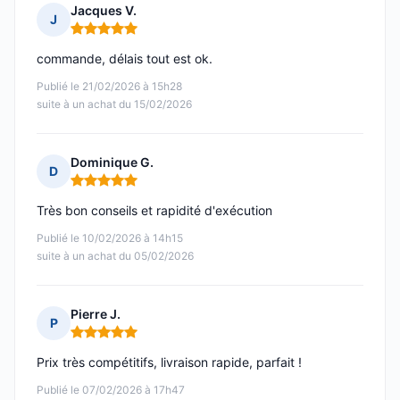
Jacques V.
J
Note : 5 sur 5
commande, délais tout est ok.
Publié le 21/02/2026 à 15h28
suite à un achat du 15/02/2026
Dominique G.
D
Note : 5 sur 5
Très bon conseils et rapidité d'exécution
Publié le 10/02/2026 à 14h15
suite à un achat du 05/02/2026
Pierre J.
P
Note : 5 sur 5
Prix très compétitifs, livraison rapide, parfait !
Publié le 07/02/2026 à 17h47