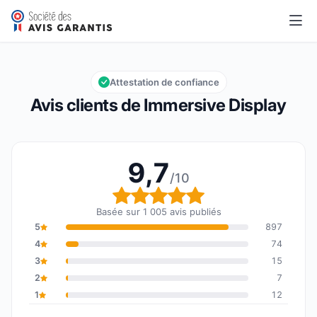
Immersive Display
9,7/10
Note globale : 9,7 sur 10
Attestation de confiance
Avis clients de Immersive Display
9,7
/10
Note globale : 9,7 sur 1
Basée sur 1 005 avis publiés
5
897
4
74
3
15
2
7
1
12