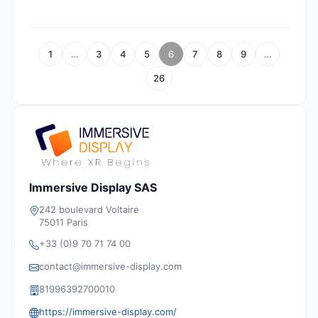
1
…
3
4
5
6
7
8
9
…
26
Immersive Display SAS
242 boulevard Voltaire
75011 Paris
+33 (0)9 70 71 74 00
contact@immersive-display.com
81996392700010
https://immersive-display.com/