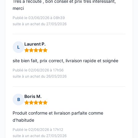
Très a l’écoute , bon conseil et prix très intéressant,
merci
Publié le 03/06/2026 à 08h39
suite à un achat du 27/05/2026
Laurent P.
L
Note : 5 sur 5
site bien fait, prix correct, livraison rapide et soignée
Publié le 02/06/2026 à 17h56
suite à un achat du 26/05/2026
Boris M.
B
Note : 5 sur 5
Produit conforme et livraison parfaite comme
d'habitude
Publié le 02/06/2026 à 17h12
suite à un achat du 27/05/2026