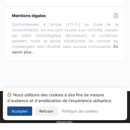
Mentions légales
Conformément à l'article L111-7-2 du Code de la
consommation, les avis sont soumis à un contrôle, classés
par ordre chronologique décroissant, et conservés
pendant toute la durée d'exécution du contrat du
commerçant. Avis récoltés sans aucune contrepartie.
En
savoir plus…
Nous utilisons des cookies à des fins de mesure
d'audience et d'amélioration de l'expérience utilisateur.
Accueil
Mes avis
Catégories
CGU
Cookies
Politique de confidentialité
Mentions légales
Accepter
Refuser
Politique de cookies
Copyright © 2026
Société des Avis Garantis
. Tous droits
réservés.