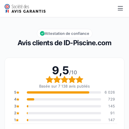
ID-Piscine.com
9,5/10
Note globale : 9,5 sur 10
Attestation de confiance
Avis clients de ID-Piscine.com
9,5
/10
Note globale : 9,5 sur 1
Basée sur 7 138 avis publiés
5
6 026
4
729
3
145
2
91
1
147