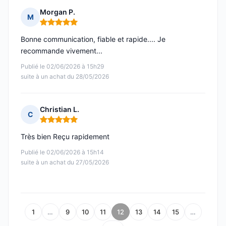
Morgan P.
M
Note : 5 sur 5
Bonne communication, fiable et rapide.... Je
recommande vivement...
Publié le 02/06/2026 à 15h29
suite à un achat du 28/05/2026
Christian L.
C
Note : 5 sur 5
Très bien Reçu rapidement
Publié le 02/06/2026 à 15h14
suite à un achat du 27/05/2026
1
…
9
10
11
12
13
14
15
…