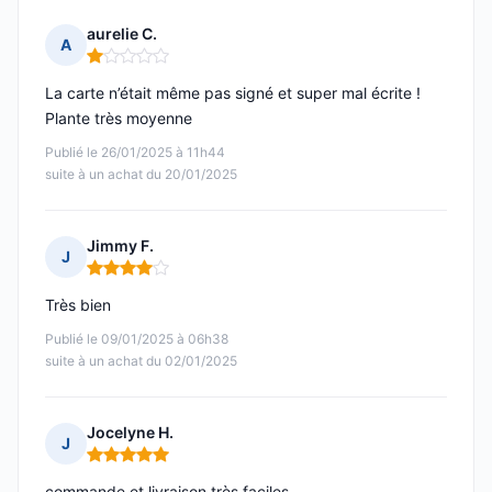
aurelie C.
A
Note : 1 sur 5
La carte n’était même pas signé et super mal écrite !
Plante très moyenne
Publié le 26/01/2025 à 11h44
suite à un achat du 20/01/2025
Jimmy F.
J
Note : 4 sur 5
Très bien
Publié le 09/01/2025 à 06h38
suite à un achat du 02/01/2025
Jocelyne H.
J
Note : 5 sur 5
commande et livraison très faciles