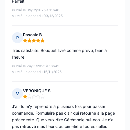
Parfait
Publié le 09/12/2025 à 11h46
suite à un achat du 03/12/2025
Pascale B.
P
Note : 5 sur 5
Très satisfaite. Bouquet livré comme prévu, bien à
l'heure
Publié le 24/11/2025 à 16h45
suite à un achat du 15/11/2025
VERONIQUE S.
V
Note : 1 sur 5
J'ai du m'y reprendre à plusieurs fois pour passer
commande. Formulaire pas clair qui retourne à la page
précédente. Que veux dire Cérémonie oui-non. Je n'ai
pas retrouvé mes fleurs, au cimetière toutes celles