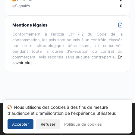
Signalés
0
Mentions légales
Conformément à l'article L111-7-2 du Code de la
consommation, les avis sont soumis à un contrôle, classés
par ordre chronologique décroissant, et conservés
pendant toute la durée d'exécution du contrat du
commerçant. Avis récoltés sans aucune contrepartie.
En
savoir plus…
Nous utilisons des cookies à des fins de mesure
d'audience et d'amélioration de l'expérience utilisateur.
Accueil
Mes avis
Catégories
CGU
Cookies
Politique de confidentialité
Mentions légales
Accepter
Refuser
Politique de cookies
Copyright © 2026
Société des Avis Garantis
. Tous droits