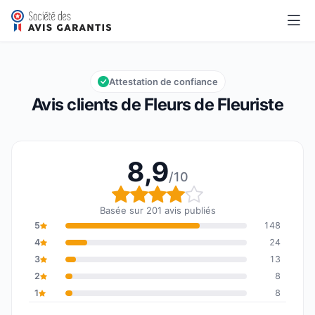
Fleurs de Fleuriste
8,9/10
Note globale : 8,9 sur 10
Attestation de confiance
Avis clients de Fleurs de Fleuriste
8,9
/10
Note globale : 8,9 sur 1
Basée sur 201 avis publiés
5
148
4
24
3
13
2
8
1
8