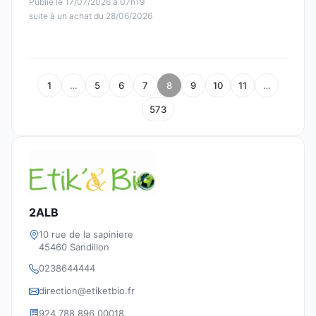
Publié le 17/07/2026 à 07h19
suite à un achat du 28/06/2026
1
…
5
6
7
8
9
10
11
…
573
2ALB
10 rue de la sapiniere
45460 Sandillon
0238644444
direction@etiketbio.fr
924 788 896 00018