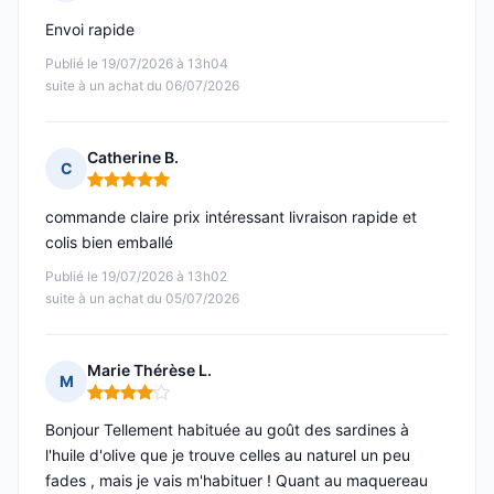
Note : 5 sur 5
Envoi rapide
Publié le 19/07/2026 à 13h04
suite à un achat du 06/07/2026
Catherine B.
C
Note : 5 sur 5
commande claire prix intéressant livraison rapide et
colis bien emballé
Publié le 19/07/2026 à 13h02
suite à un achat du 05/07/2026
Marie Thérèse L.
M
Note : 4 sur 5
Bonjour Tellement habituée au goût des sardines à
l'huile d'olive que je trouve celles au naturel un peu
fades , mais je vais m'habituer ! Quant au maquereau