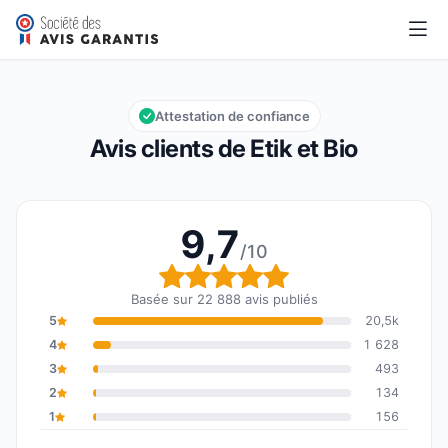
Etik et Bio
9,7/10
Note globale : 9,7 sur 10
Attestation de confiance
Avis clients de Etik et Bio
9,7
/10
Note globale : 9,7 sur 1
Basée sur 22 888 avis publiés
5
20,5k
4
1 628
3
493
2
134
1
156