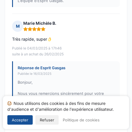
L'équipe d'Esprit Gasgas.
Marie Michèle B.
M
Note : 5 sur 5
Très rapide, super
Publié le 04/03/2025 à 17h46
suite à un achat du 26/02/2025
Réponse de Esprit Gasgas
Publiée le 16/03/2025
Bonjour,
Nous vous remercions sincèrement pour votre
commentaire positif et votre note de 5/5. Nous
Nous utilisons des cookies à des fins de mesure
sommes ravis d'apprendre que vous avez trouvé
d'audience et d'amélioration de l'expérience utilisateur.
notre service rapide et à la hauteur de vos attentes.
N’hésitez pas à revenir vers nous pour toute autre
Accepter
Refuser
Politique de cookies
demande !