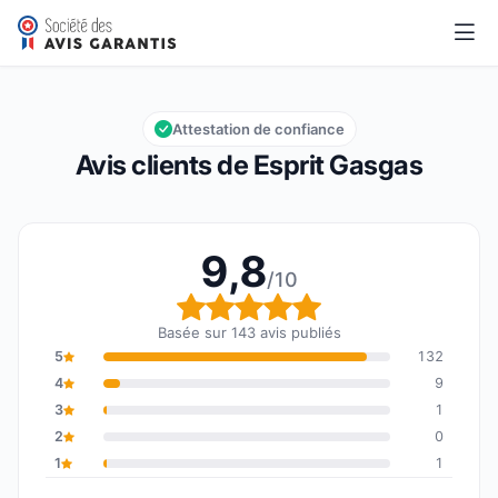
Esprit Gasgas
9,8/10
Note globale : 9,8 sur 10
Attestation de confiance
Avis clients de Esprit Gasgas
9,8
/10
Note globale : 9,8 sur 1
Basée sur 143 avis publiés
5
132
4
9
3
1
2
0
1
1