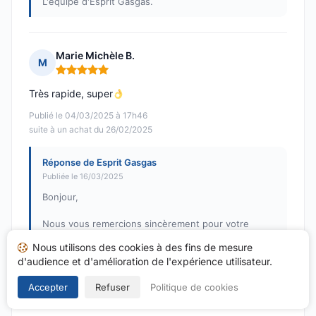
L'équipe d'Esprit Gasgas.
Marie Michèle B.
M
Note : 5 sur 5
Très rapide, super
Publié le 04/03/2025 à 17h46
suite à un achat du 26/02/2025
Réponse de Esprit Gasgas
Publiée le 16/03/2025
Bonjour,
Nous vous remercions sincèrement pour votre
commentaire positif et votre note de 5/5. Nous
Nous utilisons des cookies à des fins de mesure
sommes ravis d'apprendre que vous avez trouvé
d'audience et d'amélioration de l'expérience utilisateur.
notre service rapide et à la hauteur de vos attentes.
N’hésitez pas à revenir vers nous pour toute autre
Accepter
Refuser
Politique de cookies
demande !