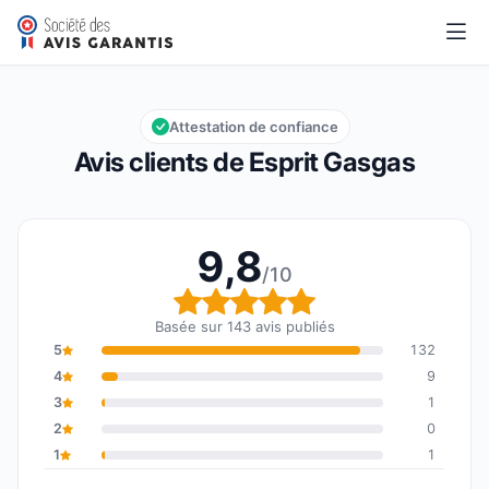
Esprit Gasgas
9,8/10
Note globale : 9,8 sur 10
Attestation de confiance
Avis clients de Esprit Gasgas
9,8
/10
Note globale : 9,8 sur 1
Basée sur 143 avis publiés
5
132
4
9
3
1
2
0
1
1