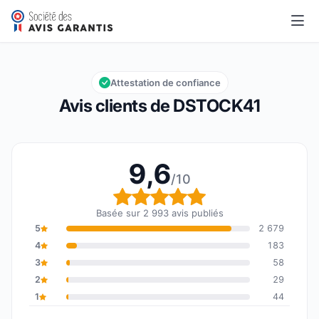
DSTOCK41
9,6/10
Note globale : 9,6 sur 10
Attestation de confiance
Avis clients de DSTOCK41
9,6
/10
Note globale : 9,6 sur 1
Basée sur 2 993 avis publiés
5
2 679
4
183
3
58
2
29
1
44