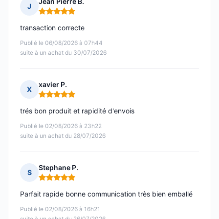
Jean Pierre B.
J
Note : 5 sur 5
transaction correcte
Publié le 06/08/2026 à 07h44
suite à un achat du 30/07/2026
xavier P.
X
Note : 5 sur 5
trés bon produit et rapidité d'envois
Publié le 02/08/2026 à 23h22
suite à un achat du 28/07/2026
Stephane P.
S
Note : 5 sur 5
Parfait rapide bonne communication très bien emballé
Publié le 02/08/2026 à 16h21
suite à un achat du 26/07/2026