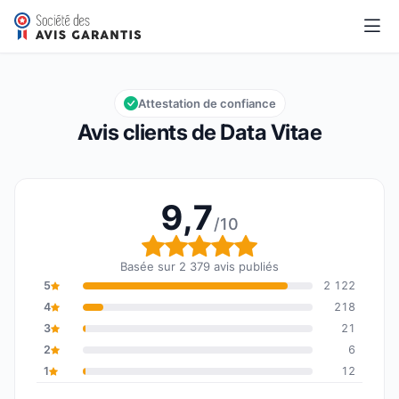
Data Vitae
9,7/10
Note globale : 9,7 sur 10
Attestation de confiance
Avis clients de Data Vitae
9,7
/10
Note globale : 9,7 sur 1
Basée sur 2 379 avis publiés
5
2 122
4
218
3
21
2
6
1
12