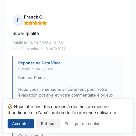
Franck C.
F
Note : 5 sur 5
Super qualité
Publié le 13/03/2026 à 14h50
suite à un achat du 01/03/2026
Réponse de Data Vitae
Publiée le 13/03/2026
Bonjour Franck,
Nous vous remercions sincèrement pour votre
évaluation positive et votre commentaire élogieux
sur la qualité de nos services. Votre satisfaction est
Nous utilisons des cookies à des fins de mesure
notre priorité, et nous sommes ravis d'apprendre
d'audience et d'amélioration de l'expérience utilisateur.
que vous avez apprécié votre expérience sur Data
Vitae. N'hésitez pas à revenir vers nous si vous avez
Accepter
Refuser
Politique de cookies
des questions ou des suggestions.
Cordialement,