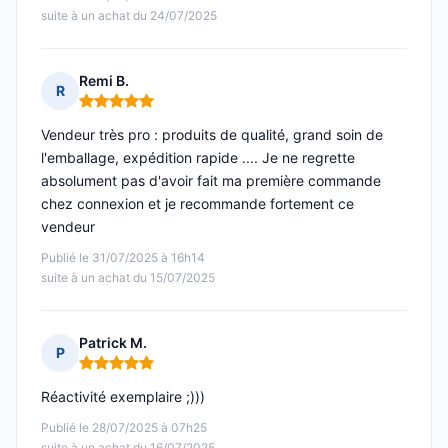
suite à un achat du 24/07/2025
Remi B.
R
Note : 5 sur 5
Vendeur très pro : produits de qualité, grand soin de
l'emballage, expédition rapide .... Je ne regrette
absolument pas d'avoir fait ma première commande
chez connexion et je recommande fortement ce
vendeur
Publié le 31/07/2025 à 16h14
suite à un achat du 15/07/2025
Patrick M.
P
Note : 5 sur 5
Réactivité exemplaire ;)))
Publié le 28/07/2025 à 07h25
suite à un achat du 16/07/2025