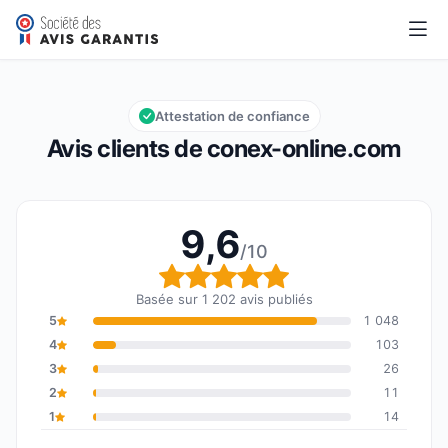
conex-online.com
9,6/10
Note globale : 9,6 sur 10
Attestation de confiance
Avis clients de conex-online.com
9,6
/10
Note globale : 9,6 sur 1
Basée sur 1 202 avis publiés
5
1 048
4
103
3
26
2
11
1
14