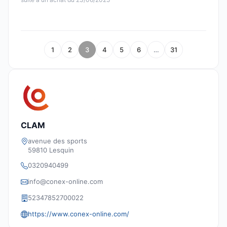
1
2
3
4
5
6
…
31
CLAM
avenue des sports
59810 Lesquin
0320940499
info@conex-online.com
52347852700022
https://www.conex-online.com/