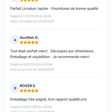
Note : 5 sur 5
Parfait Livraison rapide - Fournitures de bonne qualité.
Publié le 11/07/2025 à 14h26
suite à un achat du 23/06/2025
Aurélien G.
A
Note : 5 sur 5
Tout était parfait merci . Découpes aux dimensions.
Emballage et expédition . Je recommande merci
Publié le 06/07/2025 à 07h58
suite à un achat du 20/06/2025
ROGER S.
R
Note : 5 sur 5
Emballage très soigné, bon rapport qualité prix
Publié le 05/07/2025 à 12h36
suite à un achat du 23/06/2025