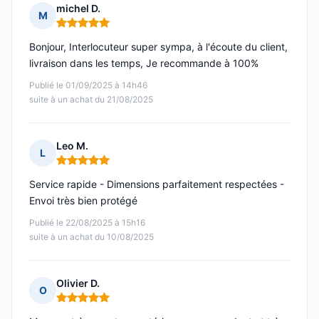
michel D.
M
Note : 5 sur 5
Bonjour, Interlocuteur super sympa, à l'écoute du client,
livraison dans les temps, Je recommande à 100%
Publié le 01/09/2025 à 14h46
suite à un achat du 21/08/2025
Leo M.
L
Note : 5 sur 5
Service rapide - Dimensions parfaitement respectées -
Envoi très bien protégé
Publié le 22/08/2025 à 15h16
suite à un achat du 10/08/2025
Olivier D.
O
Note : 5 sur 5