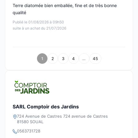
Terre diatomée bien emballée, fine et de très bonne
qualité
Publié le 01/08/2026 à 09h50
suite à un achat du 21/07/2026
1
2
3
4
…
45
SARL Comptoir des Jardins
724 Avenue de Castres 724 avenue de Castres
81580 SOUAL
0563731728