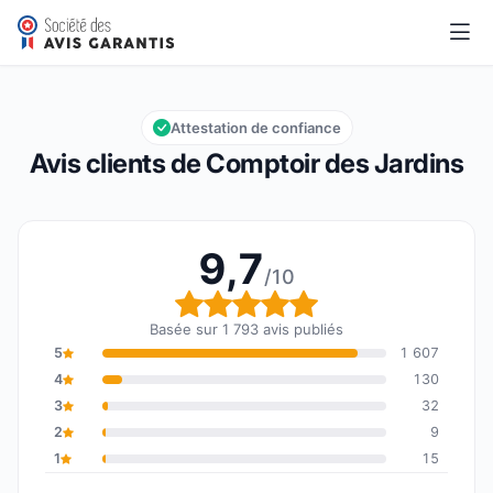
Comptoir des Jardins
9,7/10
Note globale : 9,7 sur 10
Attestation de confiance
Avis clients de Comptoir des Jardins
9,7
/10
Note globale : 9,7 sur 1
Basée sur 1 793 avis publiés
5
1 607
4
130
3
32
2
9
1
15