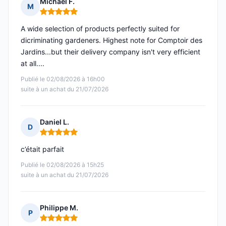
Michael F.
M
Note : 5 sur 5
A wide selection of products perfectly suited for
dicriminating gardeners. Highest note for Comptoir des
Jardins...but their delivery company isn't very efficient
at all....
Publié le 02/08/2026 à 16h00
suite à un achat du 21/07/2026
Daniel L.
D
Note : 5 sur 5
c’était parfait
Publié le 02/08/2026 à 15h25
suite à un achat du 21/07/2026
Philippe M.
P
Note : 5 sur 5