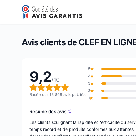
CLEF EN LIGNE
9,2/10
(13 869 avis)
Note globale : 9,2 sur 10
Avis clients de CLEF EN LIGN
5
9,2
4
/10
3
Note globale : 9,2 sur 10
2
Basée sur 13 869 avis publiés
1
Résumé des avis
Les clients soulignent la rapidité et l'efficacité du 
temps record et de produits conformes aux attentes. 