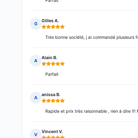
Parfait
Gilles A.
G
Note : 5 sur 5
Très bonne société, j ai commandé plusieurs foi
Alain B.
A
Note : 5 sur 5
Parfait
anissa B.
A
Note : 5 sur 5
Rapide et prix très raisonnable , rien à dire !!!
Vincent V.
V