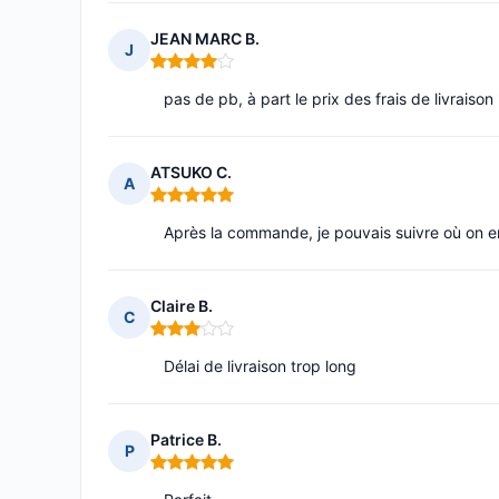
JEAN MARC B.
J
Note : 4 sur 5
pas de pb, à part le prix des frais de livraison
ATSUKO C.
A
Note : 5 sur 5
Après la commande, je pouvais suivre où on en 
Claire B.
C
Note : 3 sur 5
Délai de livraison trop long
Patrice B.
P
Note : 5 sur 5