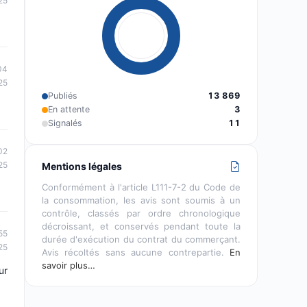
25
04
25
Publiés
13 869
En attente
3
Signalés
11
02
25
Mentions légales
Conformément à l'article L111-7-2 du Code de
la consommation, les avis sont soumis à un
contrôle, classés par ordre chronologique
décroissant, et conservés pendant toute la
55
durée d'exécution du contrat du commerçant.
25
Avis récoltés sans aucune contrepartie.
En
savoir plus…
ur