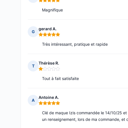
Note : 5 sur 5
Magnifique
gerard A.
G
Note : 5 sur 5
Très intéressant, pratique et rapide
Thérèse R.
T
Note : 1 sur 5
Tout à fait satisfaite
Antoine A.
A
Note : 5 sur 5
Clé de maque Izis commandée le 14/10/25 et re
un renseignement, lors de ma commande, et 