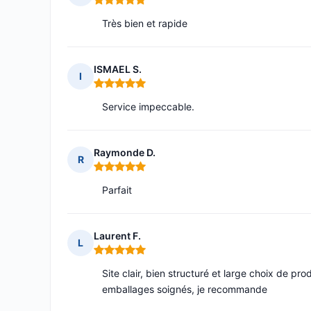
Note : 5 sur 5
Très bien et rapide
ISMAEL S.
I
Note : 5 sur 5
Service impeccable.
Raymonde D.
R
Note : 5 sur 5
Parfait
Laurent F.
L
Note : 5 sur 5
Site clair, bien structuré et large choix de pro
emballages soignés, je recommande