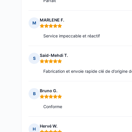
Parfait
MARLENE F.
M
Note : 5 sur 5
Service impeccable et réactif
Said-Mehdi T.
S
Note : 5 sur 5
Fabrication et envoie rapide clé de d’origine d
Bruno G.
B
Note : 5 sur 5
Conforme
Hervé W.
H