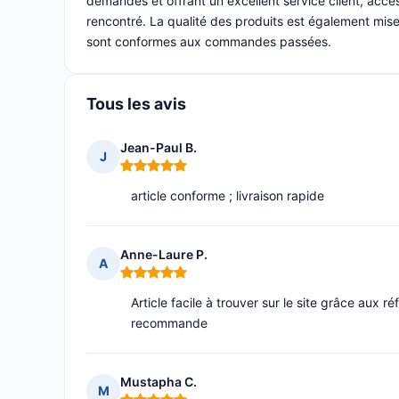
demandes et offrant un excellent service client, acc
rencontré. La qualité des produits est également mise 
sont conformes aux commandes passées.
Tous les avis
Jean-Paul B.
J
Note : 5 sur 5
article conforme ; livraison rapide
Anne-Laure P.
A
Note : 5 sur 5
Article facile à trouver sur le site grâce aux r
recommande
Mustapha C.
M