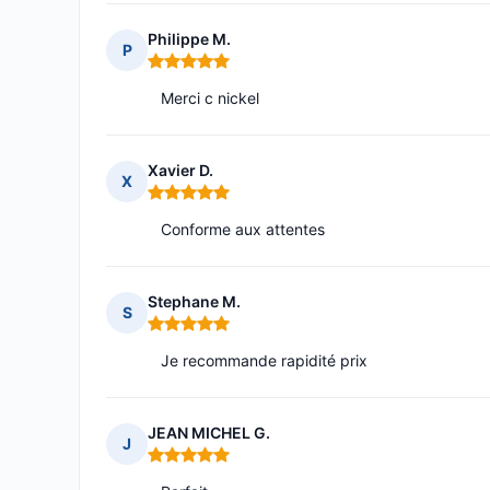
Philippe M.
P
Note : 5 sur 5
Merci c nickel
Xavier D.
X
Note : 5 sur 5
Conforme aux attentes
Stephane M.
S
Note : 5 sur 5
Je recommande rapidité prix
JEAN MICHEL G.
J
Note : 5 sur 5