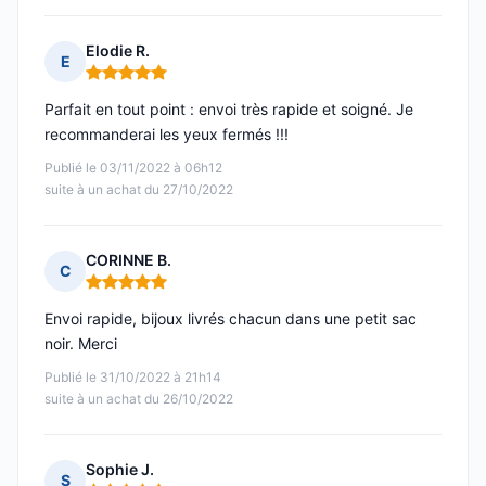
Elodie R.
E
Note : 5 sur 5
Parfait en tout point : envoi très rapide et soigné. Je
recommanderai les yeux fermés !!!
Publié le 03/11/2022 à 06h12
suite à un achat du 27/10/2022
CORINNE B.
C
Note : 5 sur 5
Envoi rapide, bijoux livrés chacun dans une petit sac
noir. Merci
Publié le 31/10/2022 à 21h14
suite à un achat du 26/10/2022
Sophie J.
S