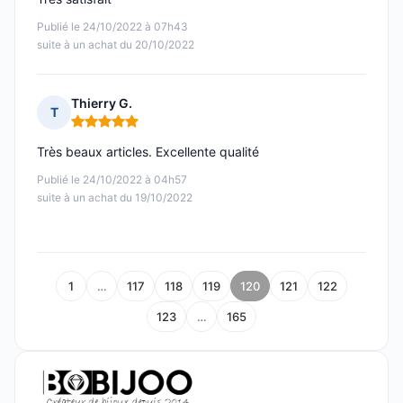
Publié le 24/10/2022 à 07h43
suite à un achat du 20/10/2022
Thierry G.
T
Note : 5 sur 5
Très beaux articles. Excellente qualité
Publié le 24/10/2022 à 04h57
suite à un achat du 19/10/2022
1
…
117
118
119
120
121
122
123
…
165