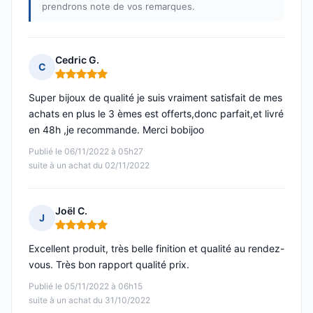
prendrons note de vos remarques.
Cedric G.
C
Note : 5 sur 5
Super bijoux de qualité je suis vraiment satisfait de mes
achats en plus le 3 èmes est offerts,donc parfait,et livré
en 48h ,je recommande. Merci bobijoo
Publié le 06/11/2022 à 05h27
suite à un achat du 02/11/2022
Joël C.
J
Note : 5 sur 5
Excellent produit, très belle finition et qualité au rendez-
vous. Très bon rapport qualité prix.
Publié le 05/11/2022 à 06h15
suite à un achat du 31/10/2022