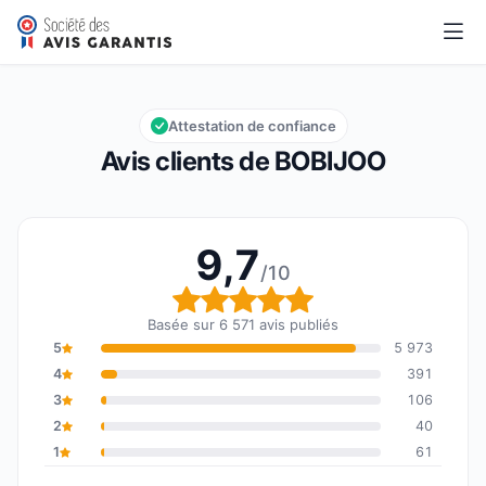
BOBIJOO
9,7/10
Note globale : 9,7 sur 10
Attestation de confiance
Avis clients de BOBIJOO
9,7
/10
Note globale : 9,7 sur 1
Basée sur 6 571 avis publiés
5
5 973
4
391
3
106
2
40
1
61