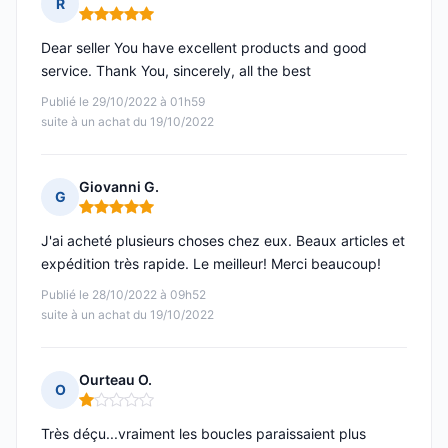
R
Note : 5 sur 5
Dear seller You have excellent products and good
service. Thank You, sincerely, all the best
Publié le 29/10/2022 à 01h59
suite à un achat du 19/10/2022
Giovanni G.
G
Note : 5 sur 5
J'ai acheté plusieurs choses chez eux. Beaux articles et
expédition très rapide. Le meilleur! Merci beaucoup!
Publié le 28/10/2022 à 09h52
suite à un achat du 19/10/2022
Ourteau O.
O
Note : 1 sur 5
Très déçu...vraiment les boucles paraissaient plus