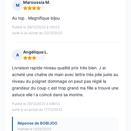
Maroussia M.
M
Note : 4 sur 5
Au top . Magnifique bijou
Publié le 29/12/2022 à 10h13
suite à un achat du 22/12/2022
Angélique L.
A
Note : 3 sur 5
Livraison rapide niveau qualité prix très bien. J ai
acheté une chaîne de main avec lettre très jolie juste au
niveau du poignet dommage on peut pas réglé la
grandeur du coup c est trop grand ma fille a trouvé une
astuce elle l a coincé dans sa montre.
Publié le 29/12/2022 à 08h13
suite à un achat du 17/12/2022
Réponse de BOBIJOO
Publiée le 13/05/2023