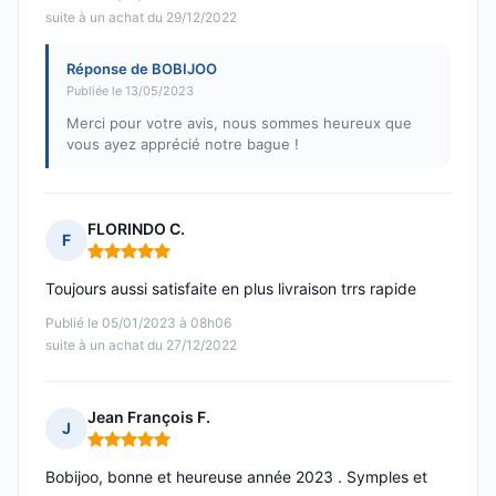
suite à un achat du 29/12/2022
Réponse de BOBIJOO
Publiée le 13/05/2023
Merci pour votre avis, nous sommes heureux que
vous ayez apprécié notre bague !
FLORINDO C.
F
Note : 5 sur 5
Toujours aussi satisfaite en plus livraison trrs rapide
Publié le 05/01/2023 à 08h06
suite à un achat du 27/12/2022
Jean François F.
J
Note : 5 sur 5
Bobijoo, bonne et heureuse année 2023 . Symples et