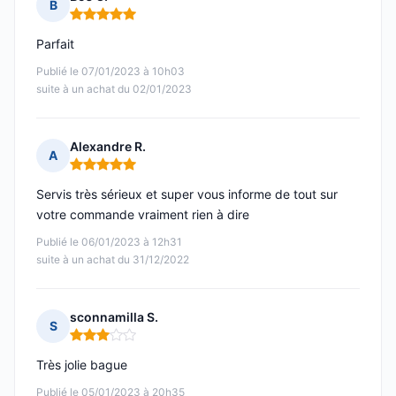
B
Note : 5 sur 5
Parfait
Publié le 07/01/2023 à 10h03
suite à un achat du 02/01/2023
Alexandre R.
A
Note : 5 sur 5
Servis très sérieux et super vous informe de tout sur
votre commande vraiment rien à dire
Publié le 06/01/2023 à 12h31
suite à un achat du 31/12/2022
sconnamilla S.
S
Note : 3 sur 5
Très jolie bague
Publié le 05/01/2023 à 20h35