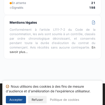
En attente
21
Signalés
198
Mentions légales
Conformément à l'article L111-7-2 du Code de la
consommation, les avis sont soumis à un contrôle, classés
par ordre chronologique décroissant, et conservés
pendant toute la durée d'exécution du contrat du
commerçant. Avis récoltés sans aucune contrepartie.
En
savoir plus…
Nous utilisons des cookies à des fins de mesure
d'audience et d'amélioration de l'expérience utilisateur.
Accueil
Mes avis
Catégories
CGU
Cookies
Politique de confidentialité
Mentions légales
Accepter
Refuser
Politique de cookies
Copyright © 2026
Société des Avis Garantis
. Tous droits