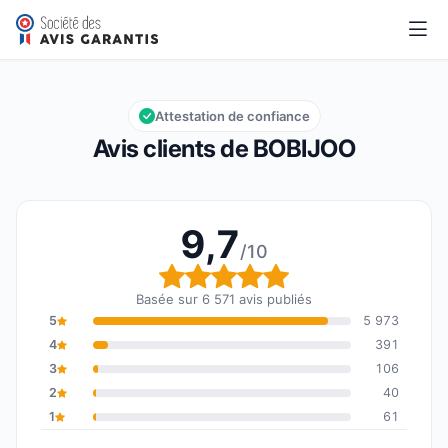
BOBIJOO
9,7/10
Note globale : 9,7 sur 10
Attestation de confiance
Avis clients de BOBIJOO
9,7
/10
Note globale : 9,7 sur 1
Basée sur 6 571 avis publiés
5
5 973
4
391
3
106
2
40
1
61