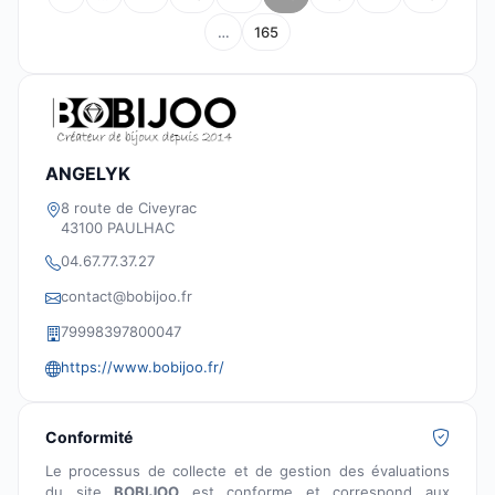
…
165
ANGELYK
8 route de Civeyrac
43100 PAULHAC
04.67.77.37.27
contact@bobijoo.fr
79998397800047
https://www.bobijoo.fr/
Conformité
Le processus de collecte et de gestion des évaluations
du site
BOBIJOO
est conforme et correspond aux