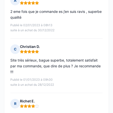
A
Note : 5 sur 5
2 eme fois que je commande es j’en suis ravis , superbe
qualité
Publié le 02/01/2023 à 08h13
suite à un achat du 30/12/2022
Christian D.
C
Note : 5 sur 5
Site très sérieux, bague superbe, totalement satisfait
par ma commande, que dire de plus ? Je recommande
!!!
Publié le 01/01/2023 à 09h30
suite à un achat du 28/12/2022
Richet E.
R
Note : 4 sur 5