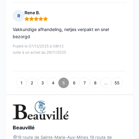
Rene B.
R
Note : 5 sur 5
Vakkundige afhandeling, netjes verpakt en snel
bezorgd
Publié le 07/12/2025 à 08h12
suite à un achat du 26/11/2025
1
2
3
4
5
6
7
8
…
55
Beauvillé
19 route de Sainte-Marie-Aux-Mines 19 route de