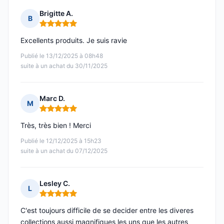
Brigitte A.
B
Note : 5 sur 5
Excellents produits. Je suis ravie
Publié le 13/12/2025 à 08h48
suite à un achat du 30/11/2025
Marc D.
M
Note : 5 sur 5
Très, très bien ! Merci
Publié le 12/12/2025 à 15h23
suite à un achat du 07/12/2025
Lesley C.
L
Note : 5 sur 5
C'est toujours difficile de se decider entre les diveres
collections aussi magnifiques les uns que les autres