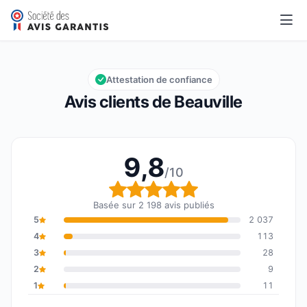
Beauville
9,8/10
Note globale : 9,8 sur 10
Attestation de confiance
Avis clients de Beauville
9,8
/10
Note globale : 9,8 sur 1
Basée sur 2 198 avis publiés
5
2 037
4
113
3
28
2
9
1
11