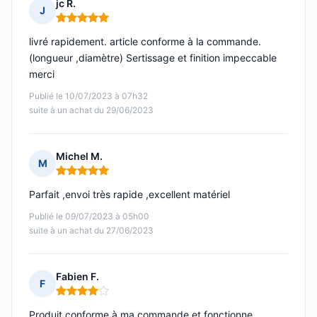
jc R.
J
Note : 5 sur 5
livré rapidement. article conforme à la commande.
(longueur ,diamètre) Sertissage et finition impeccable
merci
Publié le 10/07/2023 à 07h32
suite à un achat du 29/06/2023
Michel M.
M
Note : 5 sur 5
Parfait ,envoi très rapide ,excellent matériel
Publié le 09/07/2023 à 05h00
suite à un achat du 27/06/2023
Fabien F.
F
Note : 4 sur 5
Produit conforme à ma commande et fonctionne