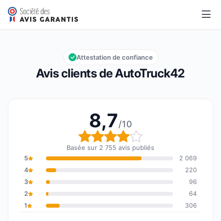
AutoTruck42
8,7/10
Note globale : 8,7 sur 10
Attestation de confiance
Avis clients de AutoTruck42
8,7
/10
Note globale : 8,7 sur 1
Basée sur 2 755 avis publiés
5
2 069
4
220
3
96
2
64
1
306