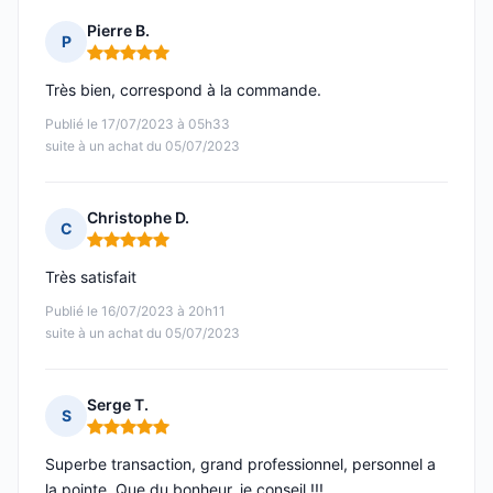
Pierre B.
P
Note : 5 sur 5
Très bien, correspond à la commande.
Publié le 17/07/2023 à 05h33
suite à un achat du 05/07/2023
Christophe D.
C
Note : 5 sur 5
Très satisfait
Publié le 16/07/2023 à 20h11
suite à un achat du 05/07/2023
Serge T.
S
Note : 5 sur 5
Superbe transaction, grand professionnel, personnel a
la pointe. Que du bonheur, je conseil !!!