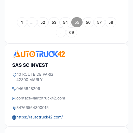
1
…
52
53
54
55
56
57
58
…
69
SAS SC INVEST
40 ROUTE DE PARIS
42300 MABLY
0465848206
contact@autotruck42.com
84766564300015
https://autotruck42.com/