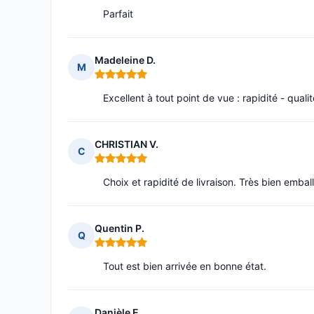
Parfait
Madeleine D.
M
Note : 5 sur 5
Excellent à tout point de vue : rapidité - quali
CHRISTIAN V.
C
Note : 5 sur 5
Choix et rapidité de livraison. Très bien embal
Quentin P.
Q
Note : 5 sur 5
Tout est bien arrivée en bonne état.
Danièle E.