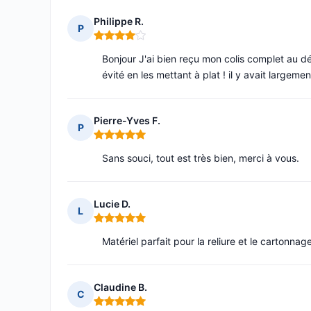
Philippe R.
P
Note : 4 sur 5
Bonjour J'ai bien reçu mon colis complet au déb
évité en les mettant à plat ! il y avait largem
Pierre-Yves F.
P
Note : 5 sur 5
Sans souci, tout est très bien, merci à vous.
Lucie D.
L
Note : 5 sur 5
Matériel parfait pour la reliure et le cartonna
Claudine B.
C
Note : 5 sur 5