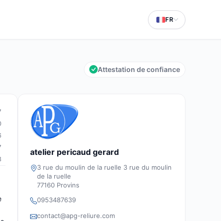
FR
Attestation de confiance
7
0
6
7
atelier pericaud gerard
3
3 rue du moulin de la ruelle 3 rue du moulin
de la ruelle
77160 Provins
e
0953487639
contact@apg-reliure.com