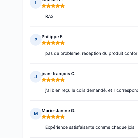
I
Note : 5 sur 5
RAS
Philippe F.
P
Note : 5 sur 5
pas de probleme, reception du produit confo
jean-françois C.
J
Note : 5 sur 5
j'ai bien reçu le colis demandé, et il correspo
Marie-Janine G.
M
Note : 5 sur 5
Expérience satisfaisante comme chaque jois