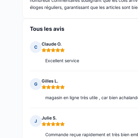
nombreux commentaires soulignant que les colis arrive
éloges réguliers, garantissant que les articles sont bi
Tous les avis
Claude O.
C
Note : 5 sur 5
Excellent service
Gilles L.
G
Note : 5 sur 5
magasin en ligne très utile , car bien achaland
Julie S.
J
Note : 5 sur 5
Commande reçue rapidement et très bien emb