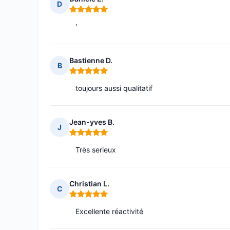
D
Note : 5 sur 5
'
Bastienne D.
B
Note : 5 sur 5
toujours aussi qualitatif
Jean-yves B.
J
Note : 5 sur 5
Très serieux
Christian L.
C
Note : 5 sur 5
Excellente réactivité