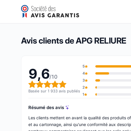
APG RELIURE
9,6/10
(1 933 avis)
Note globale : 9,6 sur 10
Avis clients de APG RELIURE
5
9,6
4
/10
3
Note globale : 9,6 sur 10
2
Basée sur 1 933 avis publiés
1
Résumé des avis
Les clients mettent en avant la qualité des produits o
et au cartonnage, ainsi qu'une conformité aux descript