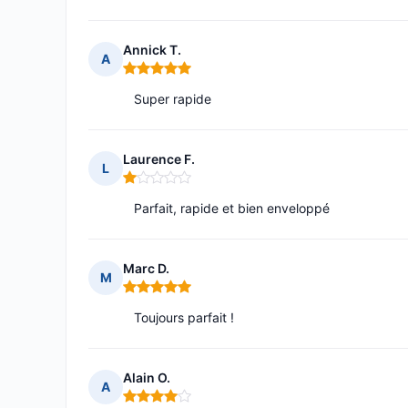
Annick T.
A
Note : 5 sur 5
Super rapide
Laurence F.
L
Note : 1 sur 5
Parfait, rapide et bien enveloppé
Marc D.
M
Note : 5 sur 5
Toujours parfait !
Alain O.
A
Note : 4 sur 5