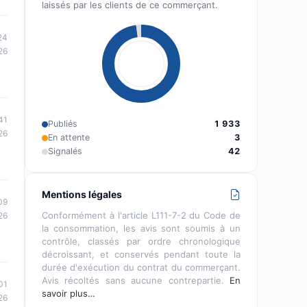
laissés par les clients de ce commerçant.
24
26
41
Publiés
1 933
26
En attente
3
Signalés
42
Mentions légales
09
Conformément à l'article L111-7-2 du Code de
26
la consommation, les avis sont soumis à un
contrôle, classés par ordre chronologique
décroissant, et conservés pendant toute la
durée d'exécution du contrat du commerçant.
Avis récoltés sans aucune contrepartie.
En
01
savoir plus…
26