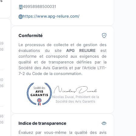
es
49958988500031
https://www.apg-reliure.com/
Conformité
59
Le processus de collecte et de gestion des
26
évaluations du site
APG RELIURE
est
conforme et correspond aux exigences de
qualité et de transparence définies par la
Société des Avis Garantis et par l'Article L111-
7-2 du Code de la consommation.
10
26
Nicolas Duval, Président de la
Société des Avis Garantis
46
26
Indice de transparence
Évaluez par vous-même la qualité des avis