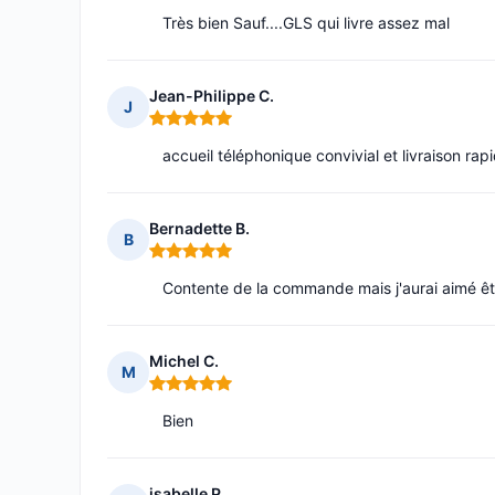
Très bien Sauf....GLS qui livre assez mal
Jean-Philippe C.
J
Note : 5 sur 5
accueil téléphonique convivial et livraison rap
Bernadette B.
B
Note : 5 sur 5
Contente de la commande mais j'aurai aimé être
Michel C.
M
Note : 5 sur 5
Bien
isabelle P.