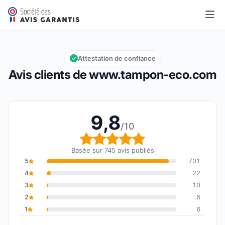
www.tampon-eco.com
9,8/10
Note globale : 9,8 sur 10
Attestation de confiance
Avis clients de www.tampon-eco.com
9,8
/10
Note globale : 9,8 sur 1
Basée sur 745 avis publiés
5
701
4
22
3
10
2
6
1
6