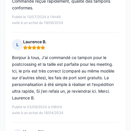
Commande reçue rapidement, qualité des tampons
conformes.
Publié le 15/07/2024 à 14h46
suite à un achat du 19/06/2024
Laurence B.
L
Note : 5 sur 5
Bonjour à tous, J'ai commandé ce tampon pour le
postcrossing et la taille est parfaite pour les meeting.
Ici, le prix est très correct (comparé au même modèle
sur d'autres sites), les fais de port sont gratuits. La
personnalisation à été simple à réaliser et l'expédition
ultra rapide, Si j'en refais un, je reviendrai ici. Merci.
Laurence B.
Publié le 03/06/2024 à 09h04
suite à un achat du 16/04/2024