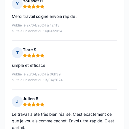
Youssef H.
Y
Note : 5 sur 5
Merci travail soigné envoie rapide .
Publié le 27/04/2024 à 12h13
suite à un achat du 16/04/2024
Tiare S.
T
Note : 5 sur 5
simple et efficace
Publié le 26/04/2024 à 06h39
suite à un achat du 13/04/2024
Julien B.
J
Note : 5 sur 5
Le travail a été très bien réalisé. C'est exactement ce
que je voulais comme cachet. Envoi ultra-rapide. C'est
parfait.