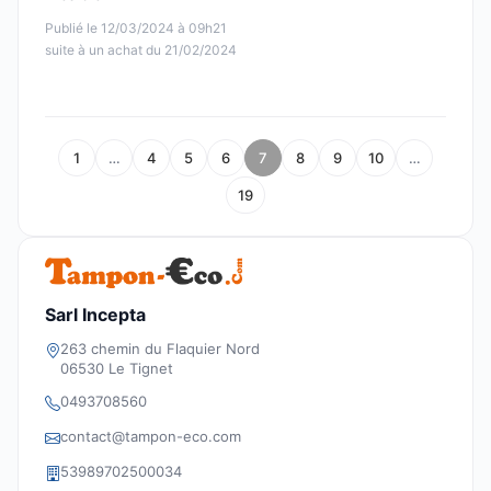
Publié le 12/03/2024 à 09h21
suite à un achat du 21/02/2024
1
…
4
5
6
7
8
9
10
…
19
Sarl Incepta
263 chemin du Flaquier Nord
06530 Le Tignet
0493708560
contact@tampon-eco.com
53989702500034