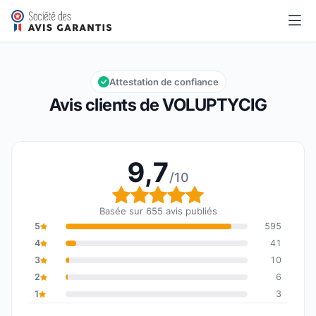
VOLUPTYCIG
9,7/10
Note globale : 9,7 sur 10
Attestation de confiance
Avis clients de VOLUPTYCIG
9,7
/10
Note globale : 9,7 sur 1
Basée sur 655 avis publiés
5
595
4
41
3
10
2
6
1
3