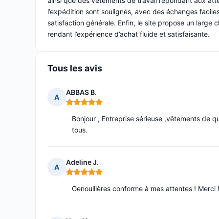
ainsi que des vêtements de travail répondant aux attent
l’expédition sont soulignés, avec des échanges faciles 
satisfaction générale. Enfin, le site propose un large 
rendant l’expérience d’achat fluide et satisfaisante.
Tous les avis
ABBAS B.
A
Note : 5 sur 5
Bonjour , Entreprise sérieuse ,vêtements de qua
tous.
Adeline J.
A
Note : 5 sur 5
Genouillères conforme à mes attentes ! Merci 