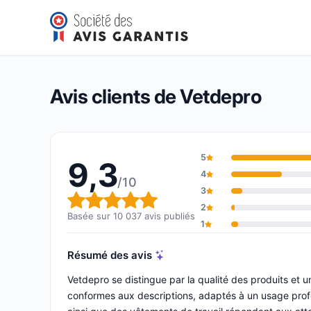
Vetdepro
9,3/10
(10 037 avis)
Note globale : 9,3 sur 10
Avis clients de Vetdepro
5
9,3
4
/10
3
Note globale : 9,3 sur 10
2
Basée sur 10 037 avis publiés
1
Résumé des avis
Vetdepro se distingue par la qualité des produits et un
conformes aux descriptions, adaptés à un usage profe