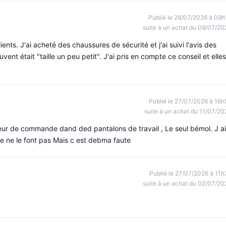
Publié le 28/07/2026 à 09h
suite à un achat du 09/07/20
ients. J'ai acheté des chaussures de sécurité et j'ai suivi l'avis des
vent était "taille un peu petit". J'ai pris en compte ce conseil et elles
Publié le 27/07/2026 à 16h
suite à un achat du 11/07/20
rreur de commande dand ded pantalons de travail , Le seul bémol. J ai
e ne le font pas Mais c est debma faute
Publié le 27/07/2026 à 11h
suite à un achat du 02/07/20