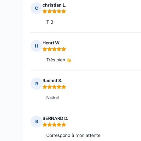
christian L.
C
Note : 5 sur 5
T B
Henri W.
H
Note : 5 sur 5
Très bien
Rachid S.
R
Note : 5 sur 5
Nickel
BERNARD D.
B
Note : 5 sur 5
Correspond à mon attente