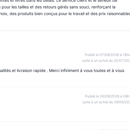
es et livrés dans les délais. Le service client et le sérieux de
pour les tailles et des retours gérés sans souci, renforçant la
choix, des produits bien conçus pour le travail et des prix raisonnable
Publié le 07/08/2026 à 16h
suite à un achat du 20/07/20
lités et livraison rapide . Merci infiniment à vous toutes et à vous
Publié le 06/08/2026 à 08h
suite à un achat du 29/06/20
!