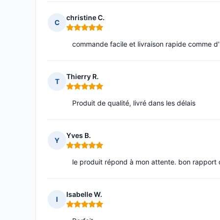
christine C.
C
Note : 5 sur 5
commande facile et livraison rapide comme d
Thierry R.
T
Note : 5 sur 5
Produit de qualité, livré dans les délais
Yves B.
Y
Note : 5 sur 5
le produit répond à mon attente. bon rapport qu
Isabelle W.
I
Note : 5 sur 5