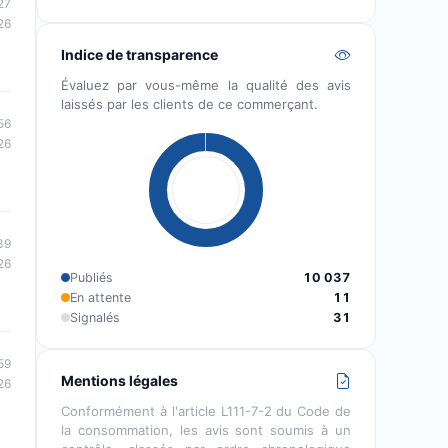
27
26
Indice de transparence
Évaluez par vous-même la qualité des avis
laissés par les clients de ce commerçant.
56
26
39
26
Publiés
10 037
En attente
11
Signalés
31
59
Mentions légales
26
Conformément à l'article L111-7-2 du Code de
la consommation, les avis sont soumis à un