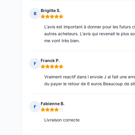
Brigitte S.
B
Note : 5 sur 5
L'avis est important à donner pour les futurs cl
autres acheteurs. L'avis qui revenait le plus sou
me vont très bien.
Franck P.
F
Note : 5 sur 5
Vraiment reactif dans l envoie J ai fait une e
du payer le retour de 6 euros Beaucoup de sit
Fabienne B.
F
Note : 4 sur 5
Livraison correcte