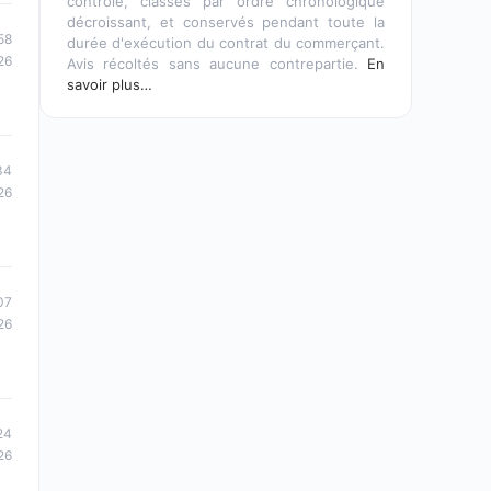
contrôle, classés par ordre chronologique
décroissant, et conservés pendant toute la
58
durée d'exécution du contrat du commerçant.
26
Avis récoltés sans aucune contrepartie.
En
savoir plus…
34
26
07
26
24
26