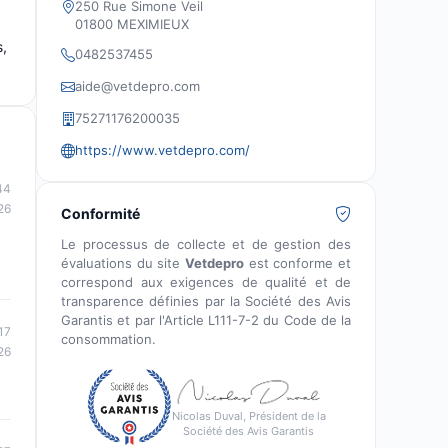
250 Rue Simone Veil
01800 MEXIMIEUX
s,
0482537455
aide@vetdepro.com
75271176200035
https://www.vetdepro.com/
44
26
Conformité
Le processus de collecte et de gestion des
évaluations du site
Vetdepro
est conforme et
correspond aux exigences de qualité et de
transparence définies par la Société des Avis
Garantis et par l'Article L111-7-2 du Code de la
17
consommation.
26
Nicolas Duval, Président de la
Société des Avis Garantis