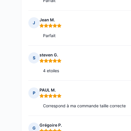
Parfait
Jean M.
J
Note : 5 sur 5
Parfait
steven G.
S
Note : 5 sur 5
4 etoiles
PAUL M.
P
Note : 5 sur 5
Correspond à ma commande taille correcte
Grégoire P.
G