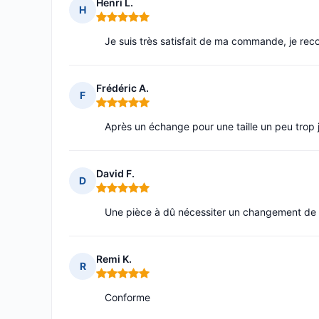
Henri L.
H
Note : 5 sur 5
Je suis très satisfait de ma commande, je r
Frédéric A.
F
Note : 5 sur 5
Après un échange pour une taille un peu trop j
David F.
D
Note : 5 sur 5
Une pièce à dû nécessiter un changement de tai
Remi K.
R
Note : 5 sur 5
Conforme