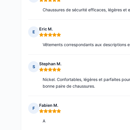
Note : 5 sur 5
Chaussures de sécurité efficaces, légères et 
Eric M.
E
Note : 5 sur 5
Vêtements correspondants aux descriptions et 
Stephan M.
S
Note : 5 sur 5
Nickel. Confortables, légères et parfaites pour
bonne paire de chaussures.
Fabien M.
F
Note : 5 sur 5
A