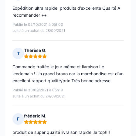
Note : 5 sur 5
Expédition ultra rapide, produits d’excellente Qualité A
recommander ++
Publié le 02/10/2021 à 05h03
suite à un achat du 28/09/2021
Thérèse G.
T
Note : 5 sur 5
Commande traitée le jour même et livraison Le
lendemain ! Un grand bravo car la marchandise est d'un
excellent rapport qualité/prix Très bonne adresse.
Publié le 30/09/2021 à 05h19
suite à un achat du 24/09/2021
frédéric M.
F
Note : 5 sur 5
produit de super qualité livraison rapide ,le top!!!!