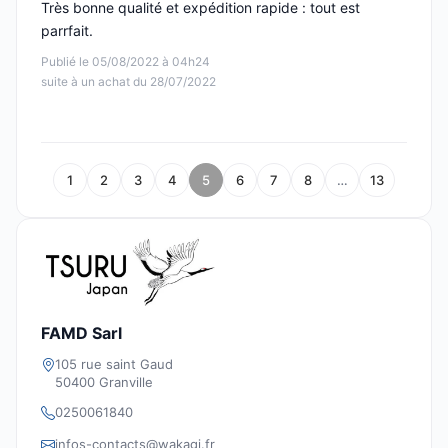
Très bonne qualité et expédition rapide : tout est
parrfait.
Publié le 05/08/2022 à 04h24
suite à un achat du 28/07/2022
1
2
3
4
5
6
7
8
…
13
FAMD Sarl
105 rue saint Gaud
50400 Granville
0250061840
infos-contacts@wakagi.fr