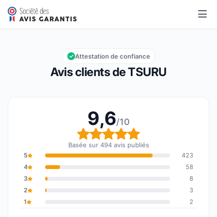
TSURU
9,6/10
Note globale : 9,6 sur 10
Attestation de confiance
Avis clients de TSURU
9,6
/10
Note globale : 9,6 sur 1
Basée sur 494 avis publiés
5
423
4
58
3
8
2
3
1
2