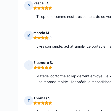
Pascal C.
P
Note : 5 sur 5
Telephone comme neuf tres content de ce v
marcia M.
M
Note : 4 sur 5
Livraison rapide, achat simple. Le portable ma
Eleonore B.
E
Note : 5 sur 5
Matériel conforme et rapidement envoyé. Je les a
une réponse rapide. J’apprécie le reconditio
Thomas S.
T
Note : 5 sur 5