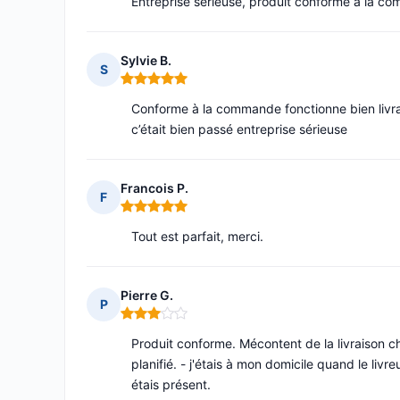
Entreprise sérieuse, produit conforme à la co
Sylvie B.
S
Note : 5 sur 5
Conforme à la commande fonctionne bien livr
c’était bien passé entreprise sérieuse
Francois P.
F
Note : 5 sur 5
Tout est parfait, merci.
Pierre G.
P
Note : 3 sur 5
Produit conforme. Mécontent de la livraison ch
planifié. - j'étais à mon domicile quand le livr
étais présent.