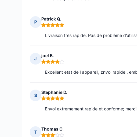
Patrick Q.
P
Note : 5 sur 5
Livraison très rapide. Pas de problème d’utilisa
joel B.
J
Note : 4 sur 5
Excellent etat de l appareil, znvoi rapide , e
Stephanie D.
S
Note : 5 sur 5
Envoi extremement rapide et conforme; merci
Thomas C.
T