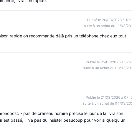
mmande, livraison rapide.
Publié le 26/03/2026 à 18h
suite à un achat du 11/03/20
aison rapide on recommande déjà pris un téléphone chez eux tout
Publié le 25/03/2026 à 07h
suite à un achat du 06/03/20
Publié le 21/03/2026 à 07h
suite à un achat du 04/03/20
ronopost: - pas de créneau horaire précisé le jour de la livraison
eur est passé, il n'a pas du insister beaucoup pour voir si quelqu'un