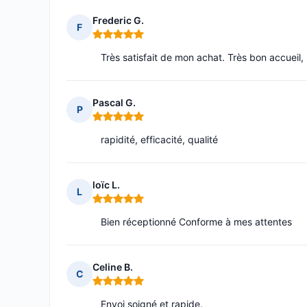
Frederic G.
F
Note : 5 sur 5
Très satisfait de mon achat. Très bon accueil, 
Pascal G.
P
Note : 5 sur 5
rapidité, efficacité, qualité
loïc L.
L
Note : 5 sur 5
Bien réceptionné Conforme à mes attentes
Celine B.
C
Note : 5 sur 5
Envoi soigné et rapide.