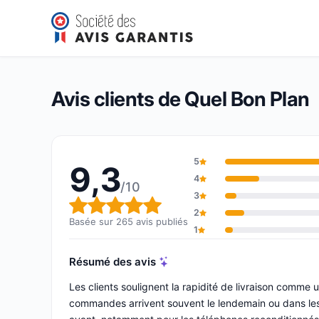
Quel Bon Plan
9,3/10
(265 avis)
Note globale : 9,3 sur 10
Avis clients de Quel Bon Plan
5
9,3
4
/10
3
Note globale : 9,3 sur 10
2
Basée sur 265 avis publiés
1
Résumé des avis
Les clients soulignent la rapidité de livraison comme
commandes arrivent souvent le lendemain ou dans les