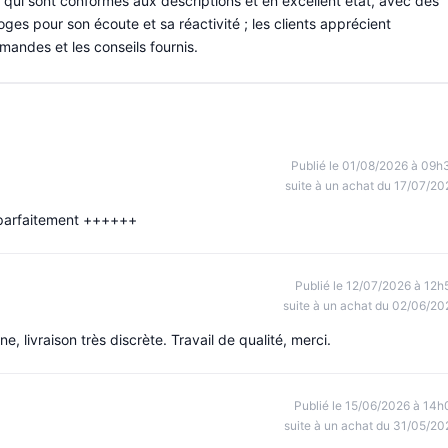
qui sont conformes aux descriptions et en excellent état, avec des
oges pour son écoute et sa réactivité ; les clients apprécient
andes et les conseils fournis.
Publié le 01/08/2026 à 09h
suite à un achat du 17/07/20
e parfaitement ++++++
Publié le 12/07/2026 à 12h
suite à un achat du 02/06/20
, livraison très discrète. Travail de qualité, merci.
Publié le 15/06/2026 à 14h
suite à un achat du 31/05/20