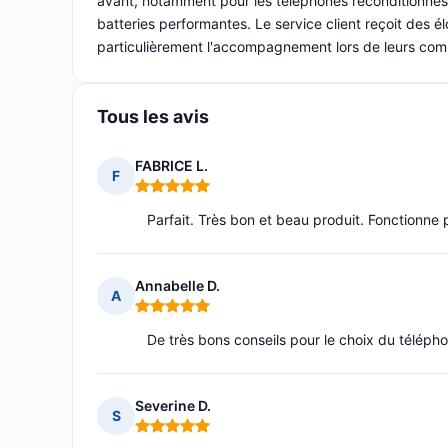
avant, notamment pour les téléphones reconditionnés 
batteries performantes. Le service client reçoit des él
particulièrement l'accompagnement lors de leurs comm
Tous les avis
FABRICE L.
F
Note : 5 sur 5
Parfait. Très bon et beau produit. Fonctionn
Annabelle D.
A
Note : 5 sur 5
De très bons conseils pour le choix du téléphone
Severine D.
S
Note : 5 sur 5