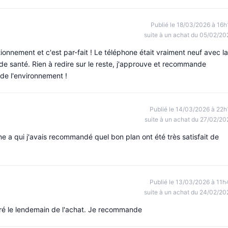
Publié le 18/03/2026 à 16h
suite à un achat du 05/02/20
onnement et c'est par-fait ! Le téléphone était vraiment neuf avec la
de santé. Rien à redire sur le reste, j'approuve et recommande
 de l'environnement !
Publié le 14/03/2026 à 22h
suite à un achat du 27/02/20
nne a qui j'avais recommandé quel bon plan ont été très satisfait de
Publié le 13/03/2026 à 11h
suite à un achat du 24/02/20
livré le lendemain de l'achat. Je recommande