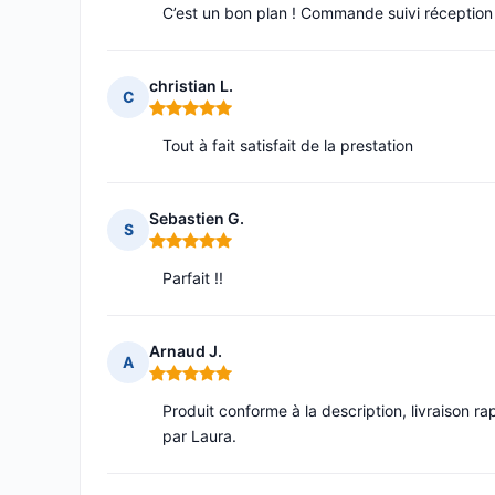
C’est un bon plan ! Commande suivi réception 
christian L.
C
Note : 5 sur 5
Tout à fait satisfait de la prestation
Sebastien G.
S
Note : 5 sur 5
Parfait !!
Arnaud J.
A
Note : 5 sur 5
Produit conforme à la description, livraison ra
par Laura.