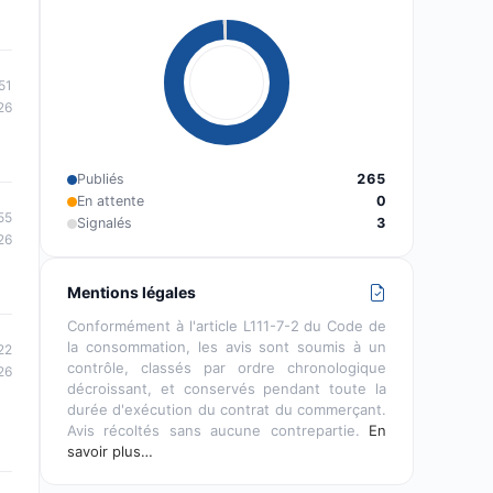
51
26
Publiés
265
En attente
0
55
Signalés
3
26
Mentions légales
Conformément à l'article L111-7-2 du Code de
la consommation, les avis sont soumis à un
22
contrôle, classés par ordre chronologique
26
décroissant, et conservés pendant toute la
durée d'exécution du contrat du commerçant.
Avis récoltés sans aucune contrepartie.
En
savoir plus…