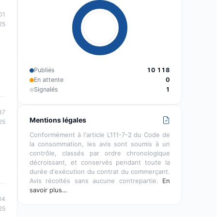
01
25
Publiés
10 118
En attente
0
Signalés
1
37
Mentions légales
25
Conformément à l'article L111-7-2 du Code de
la consommation, les avis sont soumis à un
contrôle, classés par ordre chronologique
décroissant, et conservés pendant toute la
durée d'exécution du contrat du commerçant.
Avis récoltés sans aucune contrepartie.
En
savoir plus…
34
25