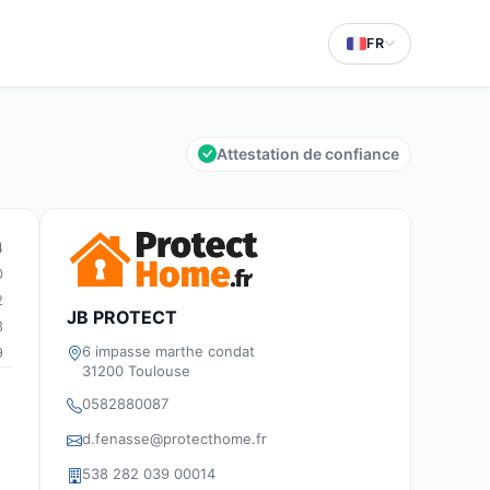
FR
Attestation de confiance
4
0
2
JB PROTECT
3
6 impasse marthe condat
9
31200 Toulouse
0582880087
d.fenasse@protecthome.fr
538 282 039 00014