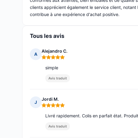
conformes aux attentes, bien emballés et de qualité sa
clients apprécient également le service client, notant 
contribue à une expérience d'achat positive.
Tous les avis
Alejandro C.
A
Note : 5 sur 5
simple
Avis traduit
Jordi M.
J
Note : 5 sur 5
Livré rapidement. Colis en parfait état. Produ
Avis traduit