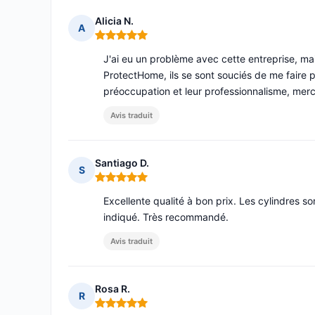
Alicia N.
A
Note : 5 sur 5
J'ai eu un problème avec cette entreprise, mai
ProtectHome, ils se sont souciés de me faire 
préoccupation et leur professionnalisme, mer
Avis traduit
Santiago D.
S
Note : 5 sur 5
Excellente qualité à bon prix. Les cylindres so
indiqué. Très recommandé.
Avis traduit
Rosa R.
R
Note : 5 sur 5