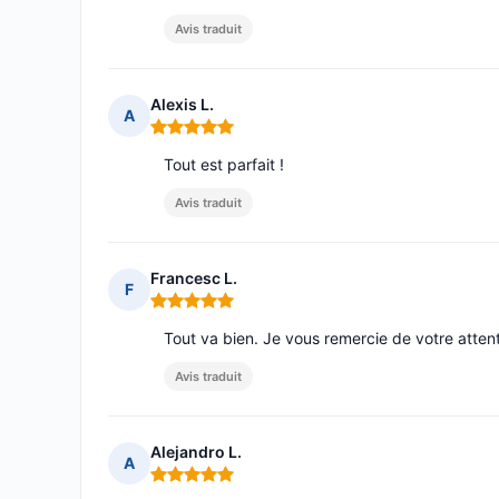
Avis traduit
Alexis L.
A
Note : 5 sur 5
Tout est parfait !
Avis traduit
Francesc L.
F
Note : 5 sur 5
Tout va bien. Je vous remercie de votre attent
Avis traduit
Alejandro L.
A
Note : 5 sur 5