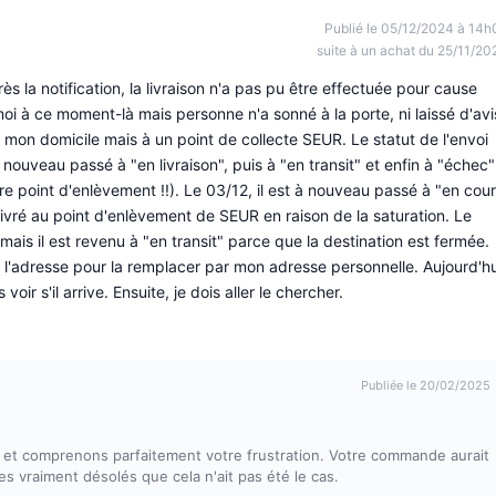
Publié le 05/12/2024 à 14h
suite à un achat du 25/11/20
s la notification, la livraison n'a pas pu être effectuée pour cause
moi à ce moment-là mais personne n'a sonné à la porte, ni laissé d'avi
à mon domicile mais à un point de collecte SEUR. Le statut de l'envoi
à nouveau passé à "en livraison", puis à "en transit" et enfin à "échec"
re point d'enlèvement !!). Le 03/12, il est à nouveau passé à "en cou
e livré au point d'enlèvement de SEUR en raison de la saturation. Le
 mais il est revenu à "en transit" parce que la destination est fermée.
 l'adresse pour la remplacer par mon adresse personnelle. Aujourd'hu
 voir s'il arrive. Ensuite, je dois aller le chercher.
Publiée le 20/02/2025
 et comprenons parfaitement votre frustration. Votre commande aurait
s vraiment désolés que cela n'ait pas été le cas.