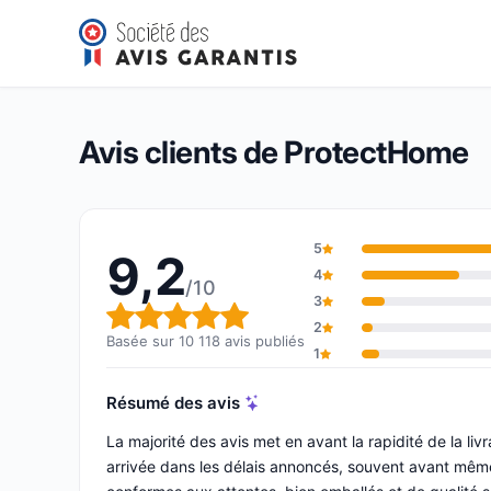
ProtectHome
9,2/10
(10 118 avis)
Note globale : 9,2 sur 10
Avis clients de ProtectHome
5
9,2
4
/10
3
Note globale : 9,2 sur 10
2
Basée sur 10 118 avis publiés
1
Résumé des avis
La majorité des avis met en avant la rapidité de la l
arrivée dans les délais annoncés, souvent avant mêm