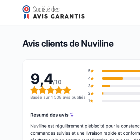
Nuviline
9,4/10
(1 508 avis)
Note globale : 9,4 sur 10
Avis clients de Nuviline
5
9,4
4
/10
3
Note globale : 9,4 sur 10
2
Basée sur 1 508 avis publiés
1
Résumé des avis
Nuviline est régulièrement plébiscité pour la constance 
commandes suivies et une livraison rapide et conforme. 