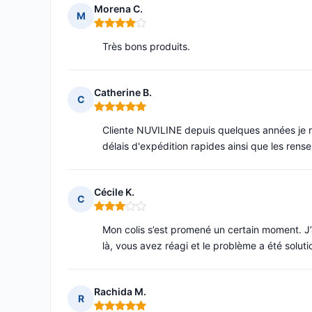
Morena C.
M
Note : 4 sur 5
Très bons produits.
Catherine B.
C
Note : 5 sur 5
Cliente NUVILINE depuis quelques années je res
délais d'expédition rapides ainsi que les rense
Cécile K.
C
Note : 3 sur 5
Mon colis s’est promené un certain moment. J’a
là, vous avez réagi et le problème a été soluti
Rachida M.
R
Note : 5 sur 5