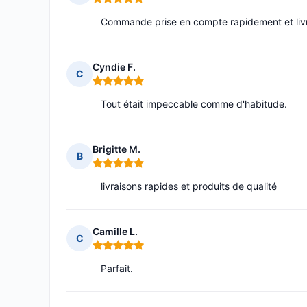
Note : 5 sur 5
Commande prise en compte rapidement et liv
Cyndie F.
C
Note : 5 sur 5
Tout était impeccable comme d'habitude.
Brigitte M.
B
Note : 5 sur 5
livraisons rapides et produits de qualité
Camille L.
C
Note : 5 sur 5
Parfait.