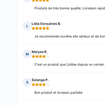
Note : 5 sur 5
Produits de très bonne qualité. Livraison rap
Lidia Gonçalves B.
L
Note : 5 sur 5
Je recommande nuviline site sérieux et de bon 
Maryse R.
M
Note : 4 sur 5
C'est un produit que j'utilise depuis un certain 
Solange P.
S
Note : 4 sur 5
Bon produit et livraison parfaite