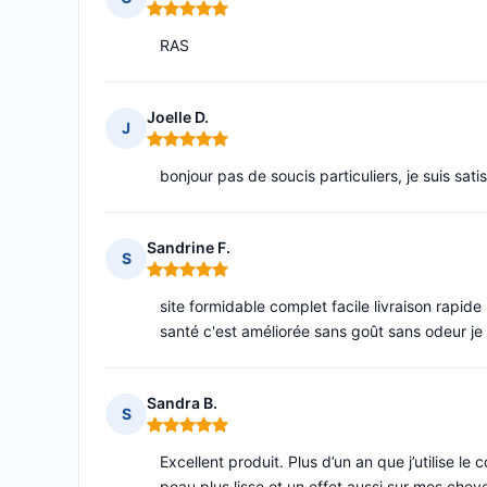
Note : 5 sur 5
RAS
Joelle D.
J
Note : 5 sur 5
bonjour pas de soucis particuliers, je suis sat
Sandrine F.
S
Note : 5 sur 5
site formidable complet facile livraison rapid
santé c'est améliorée sans goût sans odeur je 
Sandra B.
S
Note : 5 sur 5
Excellent produit. Plus d’un an que j’utilise 
peau plus lisse et un effet aussi sur mes che