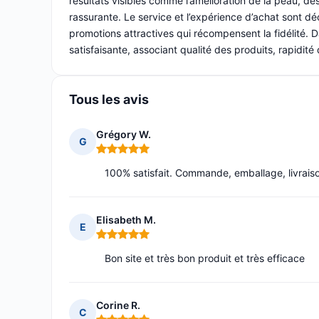
résultats visibles comme l’amélioration de la peau, des
rassurante. Le service et l’expérience d’achat sont d
promotions attractives qui récompensent la fidélité. D
satisfaisante, associant qualité des produits, rapidité 
Tous les avis
Grégory W.
G
Note : 5 sur 5
100% satisfait. Commande, emballage, livraiso
Elisabeth M.
E
Note : 5 sur 5
Bon site et très bon produit et très efficace
Corine R.
C