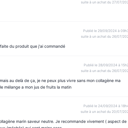
suite à un achat du 27/07/20
Publié le 29/09/2024 à 09h
suite à un achat du 26/07/20
isfaite du produit que j'ai commandé
Publié le 28/09/2024 à 15h
suite à un achat du 26/07/20
e mais au delà de ça, je ne peux plus vivre sans mon collagène ma
le mélange a mon jus de fruits la matin
Publié le 24/09/2024 à 18h
suite à un achat du 20/07/20
le collagène marin saveur neutre. Je recommande vivement ( aspect de 
veux (méchés) qui sont moins secs.