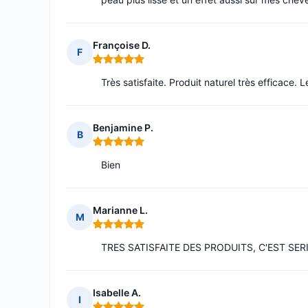
Françoise D.
F
Note : 5 sur 5
Très satisfaite. Produit naturel très efficace. L
Benjamine P.
B
Note : 5 sur 5
Bien
Marianne L.
M
Note : 5 sur 5
TRES SATISFAITE DES PRODUITS, C'EST SER
Isabelle A.
I