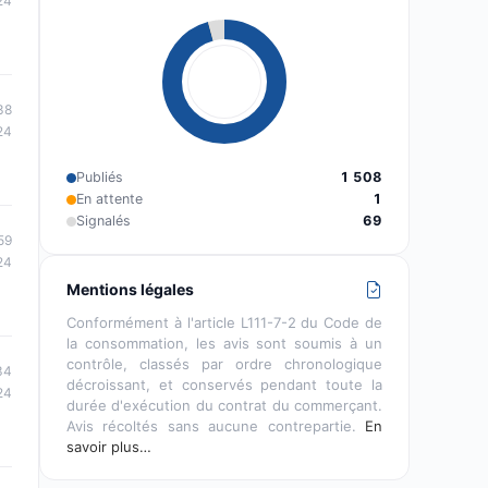
24
38
24
Publiés
1 508
En attente
1
Signalés
69
59
24
Mentions légales
Conformément à l'article L111-7-2 du Code de
la consommation, les avis sont soumis à un
contrôle, classés par ordre chronologique
34
décroissant, et conservés pendant toute la
24
durée d'exécution du contrat du commerçant.
Avis récoltés sans aucune contrepartie.
En
savoir plus…