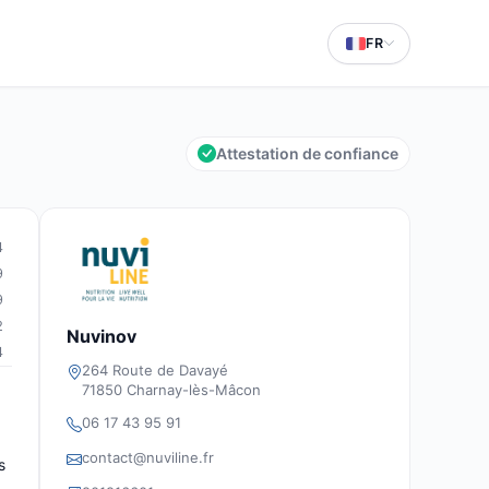
FR
Attestation de confiance
4
9
9
2
Nuvinov
4
264 Route de Davayé
71850 Charnay-lès-Mâcon
06 17 43 95 91
contact@nuviline.fr
s