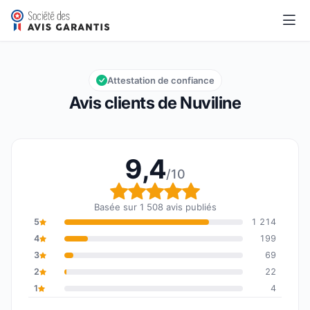
Nuviline
9,4/10
Note globale : 9,4 sur 10
Attestation de confiance
Avis clients de Nuviline
9,4
/10
Note globale : 9,4 sur 1
Basée sur 1 508 avis publiés
5
1 214
4
199
3
69
2
22
1
4