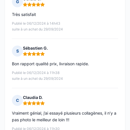
G
Note : 5 sur 5
Très satisfait
Publié le 06/12/2024 à 14h43
suite à un achat du 29/09/2024
Sébastien G.
S
Note : 5 sur 5
Bon rapport qualité prix, livraison rapide.
Publié le 06/12/2024 à 11h38
suite à un achat du 29/09/2024
Claudia D.
C
Note : 5 sur 5
Vraiment génial, j’ai essayé plusieurs collagènes, il n’y a
pas photo le meilleur de loin !!!
Publié le 06/12/2024 à 11h30