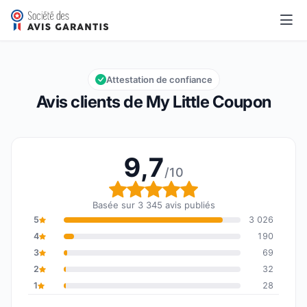
My Little Coupon
9,7/10
Note globale : 9,7 sur 10
Attestation de confiance
Avis clients de My Little Coupon
9,7
/10
Note globale : 9,7 sur 1
Basée sur 3 345 avis publiés
5
3 026
4
190
3
69
2
32
1
28