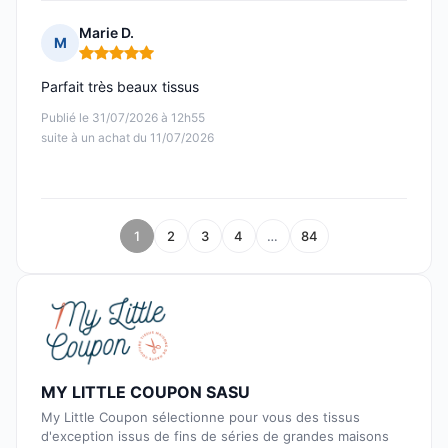
Marie D.
M
Note : 5 sur 5
Parfait très beaux tissus
Publié le 31/07/2026 à 12h55
suite à un achat du 11/07/2026
1
2
3
4
…
84
MY LITTLE COUPON SASU
My Little Coupon sélectionne pour vous des tissus
d'exception issus de fins de séries de grandes maisons