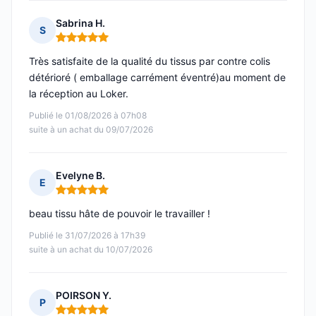
Sabrina H.
S
Note : 5 sur 5
Très satisfaite de la qualité du tissus par contre colis
détérioré ( emballage carrément éventré)au moment de
la réception au Loker.
Publié le 01/08/2026 à 07h08
suite à un achat du 09/07/2026
Evelyne B.
E
Note : 5 sur 5
beau tissu hâte de pouvoir le travailler !
Publié le 31/07/2026 à 17h39
suite à un achat du 10/07/2026
POIRSON Y.
P
Note : 5 sur 5