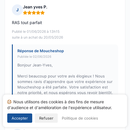
Jean yves P.
J
Note : 5 sur 5
RAS tout parfait
Publié le 01/06/2026 à 13h15
suite à un achat du 20/05/2026
Réponse de Moucheshop
Publiée le 02/06/2026
Bonjour Jean-Yves,
Merci beaucoup pour votre avis élogieux ! Nous
sommes ravis d'apprendre que votre expérience sur
Moucheshop a été parfaite. Votre satisfaction est
notre priorité, et nous espérons vous revoir bientôt.
Nous utilisons des cookies à des fins de mesure
Cordialement,
d'audience et d'amélioration de l'expérience utilisateur.
L'équipe Moucheshop
Accepter
Refuser
Politique de cookies