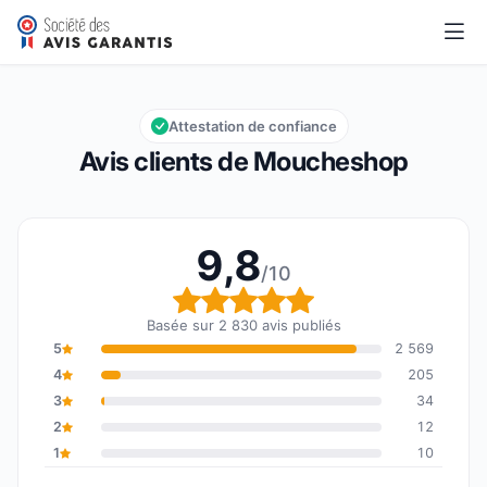
Moucheshop
9,8/10
Note globale : 9,8 sur 10
Attestation de confiance
Avis clients de Moucheshop
9,8
/10
Note globale : 9,8 sur 1
Basée sur 2 830 avis publiés
5
2 569
4
205
3
34
2
12
1
10