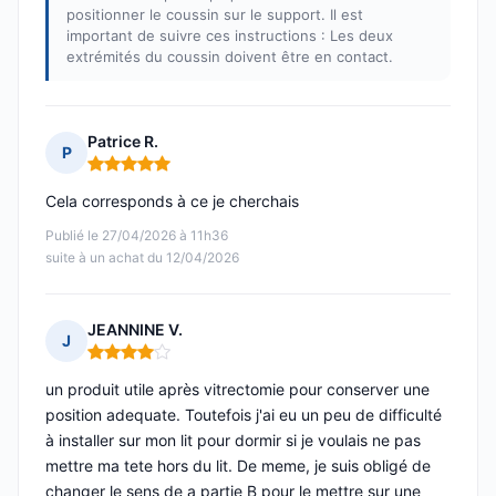
positionner le coussin sur le support. Il est
important de suivre ces instructions : Les deux
extrémités du coussin doivent être en contact.
Patrice R.
P
Note : 5 sur 5
Cela corresponds à ce je cherchais
Publié le 27/04/2026 à 11h36
suite à un achat du 12/04/2026
JEANNINE V.
J
Note : 4 sur 5
un produit utile après vitrectomie pour conserver une
position adequate. Toutefois j'ai eu un peu de difficulté
à installer sur mon lit pour dormir si je voulais ne pas
mettre ma tete hors du lit. De meme, je suis obligé de
changer le sens de a partie B pour le mettre sur une