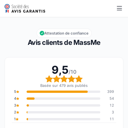
MassMe
9,5/10
Note globale : 9,5 sur 10
Attestation de confiance
Avis clients de MassMe
9,5
/10
Note globale : 9,5 sur 1
Basée sur 479 avis publiés
5
399
4
54
3
12
2
3
1
11