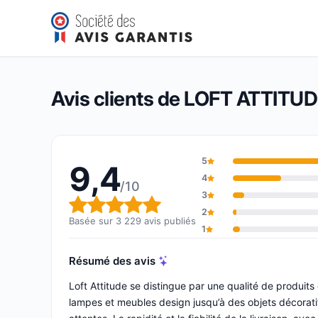
LOFT ATTITUDE
9,4/10
(3 229 avis)
Note globale : 9,4 sur 10
Avis clients de LOFT ATTITU
5
9,4
4
/10
3
Note globale : 9,4 sur 10
2
Basée sur 3 229 avis publiés
1
Résumé des avis
Loft Attitude se distingue par une qualité de produits
lampes et meubles design jusqu’à des objets décorati