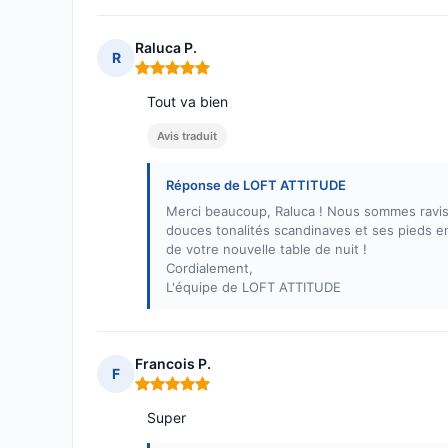
Raluca P.
R
Note : 5 sur 5
Tout va bien
Avis traduit
Réponse de LOFT ATTITUDE
Merci beaucoup, Raluca ! Nous sommes ravis 
douces tonalités scandinaves et ses pieds en
de votre nouvelle table de nuit !
Cordialement,
L'équipe de LOFT ATTITUDE
Francois P.
F
Note : 5 sur 5
Super