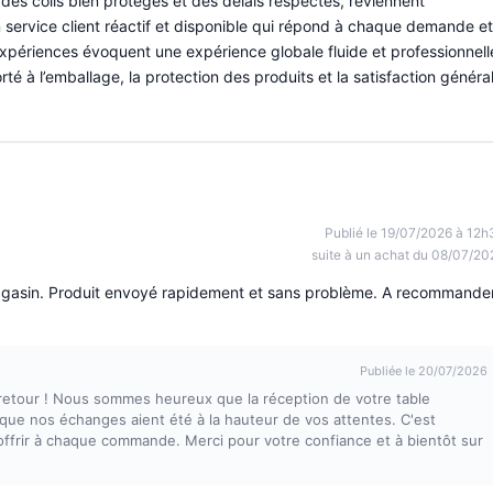
vec des colis bien protégés et des délais respectés, reviennent
ervice client réactif et disponible qui répond à chaque demande et
périences évoquent une expérience globale fluide et professionnell
rté à l’emballage, la protection des produits et la satisfaction généra
Publié le 19/07/2026 à 12h
suite à un achat du 08/07/20
agasin. Produit envoyé rapidement et sans problème. A recommander
Publiée le 20/07/2026
retour ! Nous sommes heureux que la réception de votre table
 que nos échanges aient été à la hauteur de vos attentes. C'est
ffrir à chaque commande. Merci pour votre confiance et à bientôt sur