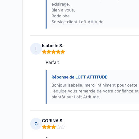
éclairage.
Bien à vous,
Rodolphe
Service client Loft Attitude
Isabelle S.
I
Note : 5 sur 5
Parfait
Réponse de LOFT ATTITUDE
Bonjour Isabelle, merci infiniment pour cette be
l'équipe vous remercie de votre confiance e
bientôt sur Loft Attitude.
CORINA S.
C
Note : 3 sur 5
-