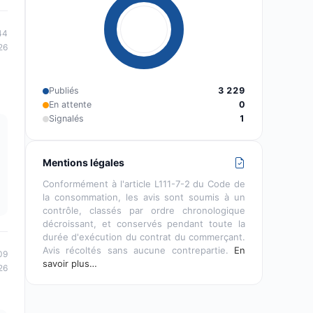
44
26
Publiés
3 229
En attente
0
Signalés
1
Mentions légales
Conformément à l'article L111-7-2 du Code de
la consommation, les avis sont soumis à un
contrôle, classés par ordre chronologique
décroissant, et conservés pendant toute la
durée d'exécution du contrat du commerçant.
Avis récoltés sans aucune contrepartie.
En
09
savoir plus…
26