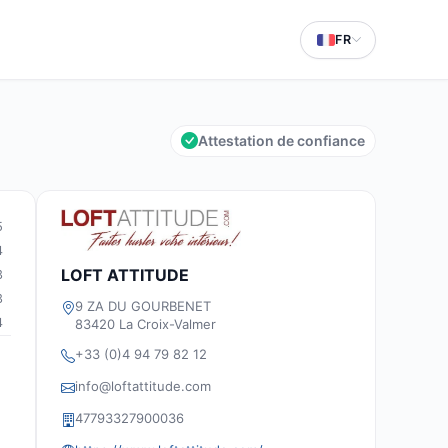
FR
Attestation de confiance
5
4
LOFT ATTITUDE
3
3
9 ZA DU GOURBENET
4
83420 La Croix-Valmer
+33 (0)4 94 79 82 12
info@loftattitude.com
47793327900036