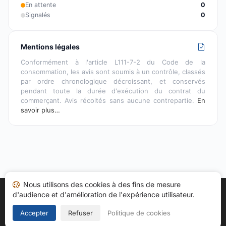
En attente
0
Signalés
0
Mentions légales
Conformément à l'article L111-7-2 du Code de la
consommation, les avis sont soumis à un contrôle, classés
par ordre chronologique décroissant, et conservés
pendant toute la durée d'exécution du contrat du
commerçant. Avis récoltés sans aucune contrepartie.
En
savoir plus…
Nous utilisons des cookies à des fins de mesure
d'audience et d'amélioration de l'expérience utilisateur.
Accueil
Mes avis
Catégories
CGU
Cookies
Politique de confidentialité
Mentions légales
Accepter
Refuser
Politique de cookies
Copyright © 2026
Société des Avis Garantis
. Tous droits