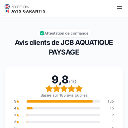
JCB AQUATIQUE PAYSAGE
9,8/10
Note globale : 9,8 sur 10
Attestation de confiance
Avis clients de JCB AQUATIQUE
PAYSAGE
9,8
/10
Note globale : 9,8 sur 1
Basée sur 183 avis publiés
5
165
4
15
3
2
2
1