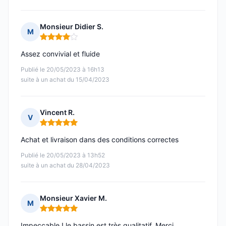
Monsieur Didier S.
M
Note : 4 sur 5
Assez convivial et fluide
Publié le 20/05/2023 à 16h13
suite à un achat du 15/04/2023
Vincent R.
V
Note : 5 sur 5
Achat et livraison dans des conditions correctes
Publié le 20/05/2023 à 13h52
suite à un achat du 28/04/2023
Monsieur Xavier M.
M
Note : 5 sur 5
Impeccable ! le bassin est très qualitatif. Merci.