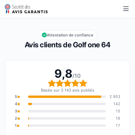
Golf one 64
9,8/10
Note globale : 9,8 sur 10
Attestation de confiance
Avis clients de Golf one 64
9,8
/10
Note globale : 9,8 sur 1
Basée sur 3 143 avis publiés
5
2 953
4
142
3
15
2
16
1
17