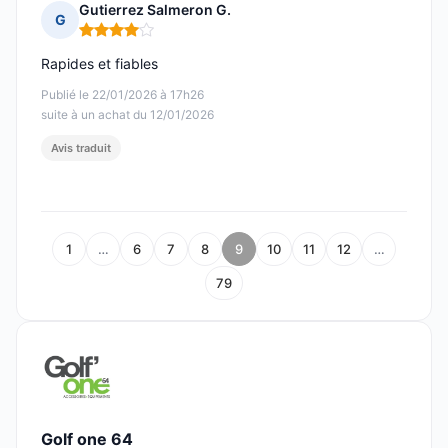
Gutierrez Salmeron G.
G
Note : 4 sur 5
Rapides et fiables
Publié le 22/01/2026 à 17h26
suite à un achat du 12/01/2026
Avis traduit
1
…
6
7
8
9
10
11
12
…
79
Golf one 64