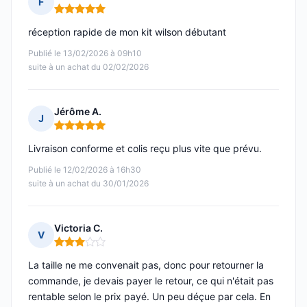
F
Note : 5 sur 5
réception rapide de mon kit wilson débutant
Publié le 13/02/2026 à 09h10
suite à un achat du 02/02/2026
Jérôme A.
J
Note : 5 sur 5
Livraison conforme et colis reçu plus vite que prévu.
Publié le 12/02/2026 à 16h30
suite à un achat du 30/01/2026
Victoria C.
V
Note : 3 sur 5
La taille ne me convenait pas, donc pour retourner la
commande, je devais payer le retour, ce qui n'était pas
rentable selon le prix payé. Un peu déçue par cela. En