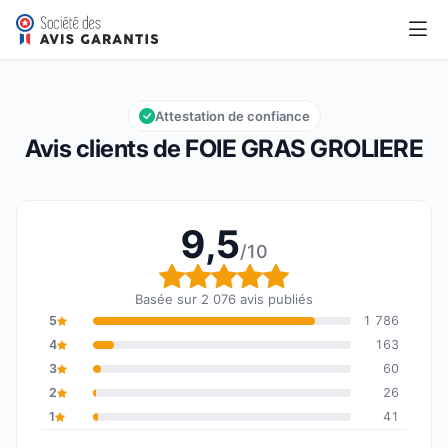
FOIE GRAS GROLIERE
9,5/10
Note globale : 9,5 sur 10
Attestation de confiance
Avis clients de FOIE GRAS GROLIERE
9,5
/10
Note globale : 9,5 sur 1
Basée sur 2 076 avis publiés
5
1 786
4
163
3
60
2
26
1
41