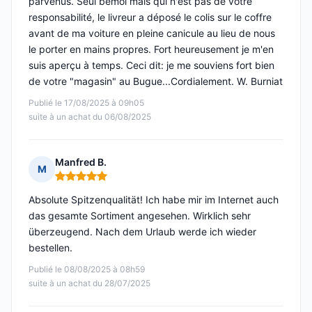
parvenus. Seul bémol mais qui n'est pas de votre
responsabilité, le livreur a déposé le colis sur le coffre
avant de ma voiture en pleine canicule au lieu de nous
le porter en mains propres. Fort heureusement je m'en
suis aperçu à temps. Ceci dit: je me souviens fort bien
de votre "magasin" au Bugue...Cordialement. W. Burniat
Publié le 17/08/2025 à 09h05
suite à un achat du 06/08/2025
Manfred B.
M
Note : 5 sur 5
Absolute Spitzenqualität! Ich habe mir im Internet auch
das gesamte Sortiment angesehen. Wirklich sehr
überzeugend. Nach dem Urlaub werde ich wieder
bestellen.
Publié le 08/08/2025 à 08h59
suite à un achat du 28/07/2025