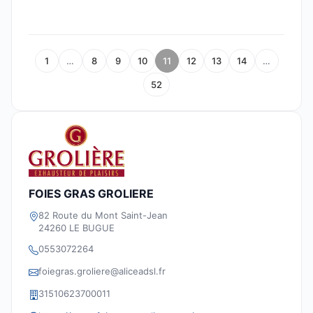
1
…
8
9
10
11
12
13
14
…
52
FOIES GRAS GROLIERE
82 Route du Mont Saint-Jean
24260 LE BUGUE
0553072264
foiegras.groliere@aliceadsl.fr
31510623700011