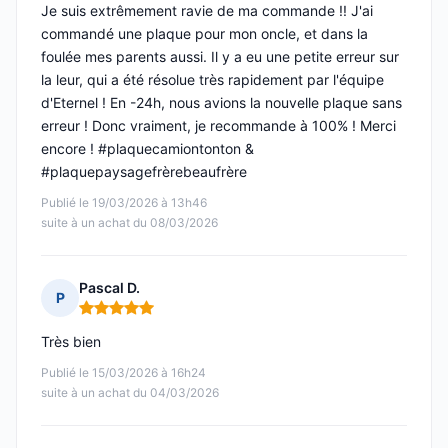
Je suis extrêmement ravie de ma commande !! J'ai
commandé une plaque pour mon oncle, et dans la
foulée mes parents aussi. Il y a eu une petite erreur sur
la leur, qui a été résolue très rapidement par l'équipe
d'Eternel ! En -24h, nous avions la nouvelle plaque sans
erreur ! Donc vraiment, je recommande à 100% ! Merci
encore ! #plaquecamiontonton &
#plaquepaysagefrèrebeaufrère
Publié le 19/03/2026 à 13h46
suite à un achat du 08/03/2026
Pascal D.
P
Note : 5 sur 5
Très bien
Publié le 15/03/2026 à 16h24
suite à un achat du 04/03/2026