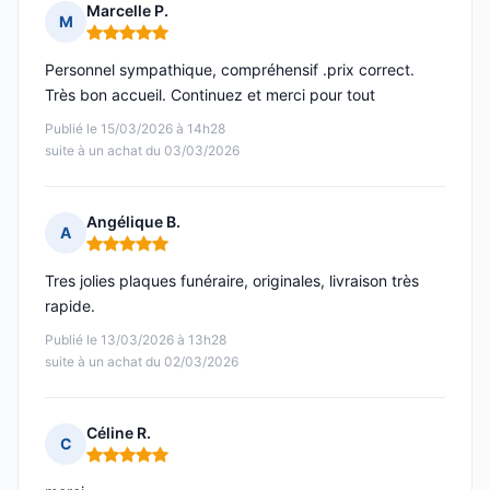
Marcelle P.
M
Note : 5 sur 5
Personnel sympathique, compréhensif .prix correct.
Très bon accueil. Continuez et merci pour tout
Publié le 15/03/2026 à 14h28
suite à un achat du 03/03/2026
Angélique B.
A
Note : 5 sur 5
Tres jolies plaques funéraire, originales, livraison très
rapide.
Publié le 13/03/2026 à 13h28
suite à un achat du 02/03/2026
Céline R.
C
Note : 5 sur 5