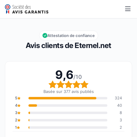
Eternel.net
9,6/10
Note globale : 9,6 sur 10
Attestation de confiance
Avis clients de Eternel.net
9,6
/10
Note globale : 9,6 sur 1
Basée sur 377 avis publiés
5
324
4
40
3
8
2
3
1
2