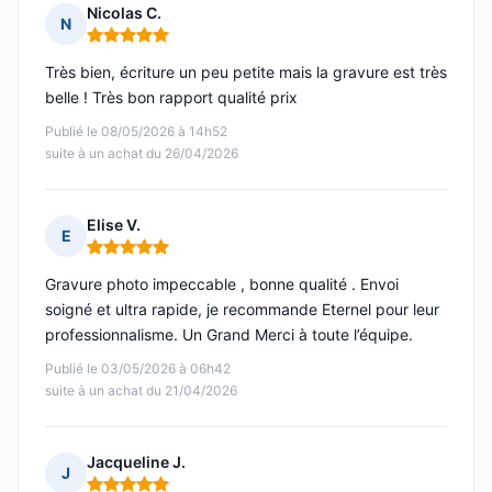
Nicolas C.
N
Note : 5 sur 5
Très bien, écriture un peu petite mais la gravure est très
belle ! Très bon rapport qualité prix
Publié le 08/05/2026 à 14h52
suite à un achat du 26/04/2026
Elise V.
E
Note : 5 sur 5
Gravure photo impeccable , bonne qualité . Envoi
soigné et ultra rapide, je recommande Eternel pour leur
professionnalisme. Un Grand Merci à toute l’équipe.
Publié le 03/05/2026 à 06h42
suite à un achat du 21/04/2026
Jacqueline J.
J