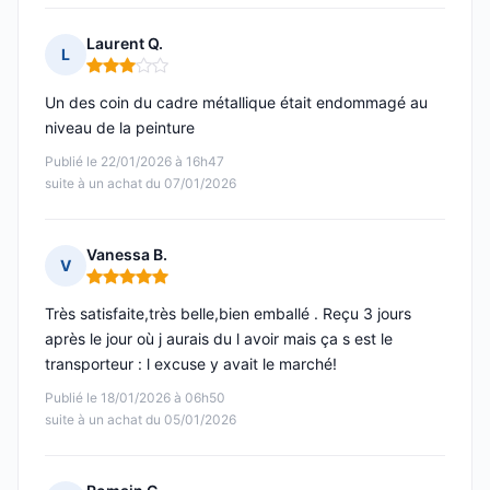
Laurent Q.
L
Note : 3 sur 5
Un des coin du cadre métallique était endommagé au
niveau de la peinture
Publié le 22/01/2026 à 16h47
suite à un achat du 07/01/2026
Vanessa B.
V
Note : 5 sur 5
Très satisfaite,très belle,bien emballé . Reçu 3 jours
après le jour où j aurais du l avoir mais ça s est le
transporteur : l excuse y avait le marché!
Publié le 18/01/2026 à 06h50
suite à un achat du 05/01/2026