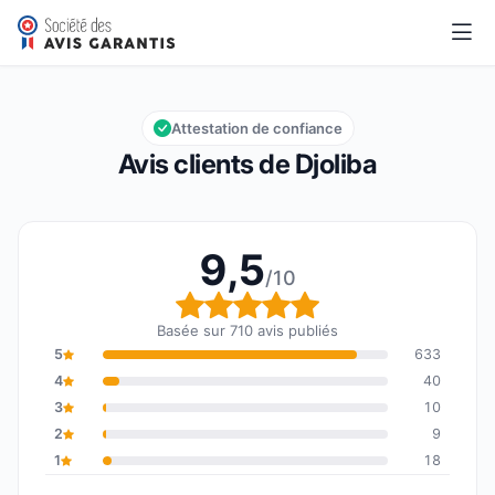
Djoliba
9,5/10
Note globale : 9,5 sur 10
Attestation de confiance
Avis clients de Djoliba
9,5
/10
Note globale : 9,5 sur 1
Basée sur 710 avis publiés
5
633
4
40
3
10
2
9
1
18