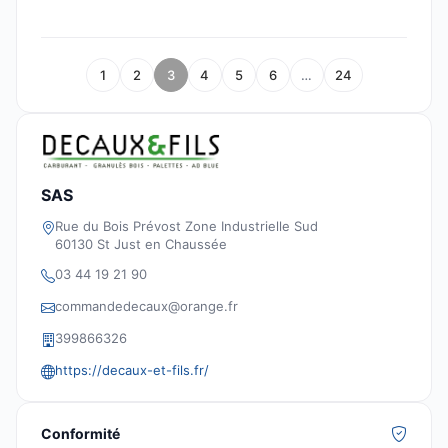
1
2
3
4
5
6
…
24
SAS
Rue du Bois Prévost Zone Industrielle Sud
60130 St Just en Chaussée
03 44 19 21 90
commandedecaux@orange.fr
399866326
https://decaux-et-fils.fr/
Conformité