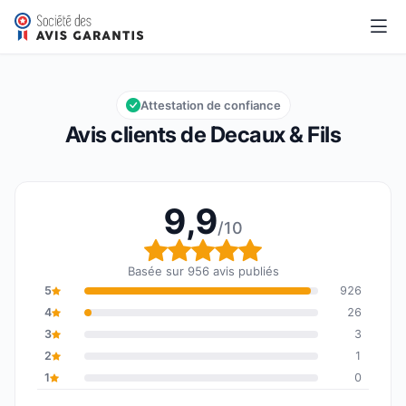
Decaux & Fils
9,9/10
Note globale : 9,9 sur 10
Attestation de confiance
Avis clients de Decaux & Fils
9,9
/10
Note globale : 9,9 sur 1
Basée sur 956 avis publiés
5
926
4
26
3
3
2
1
1
0