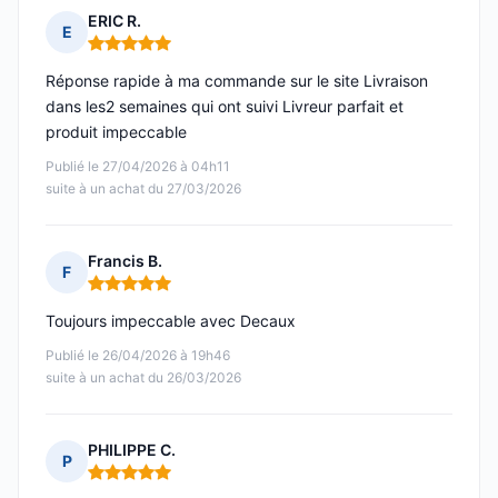
ERIC R.
E
Note : 5 sur 5
Réponse rapide à ma commande sur le site Livraison
dans les2 semaines qui ont suivi Livreur parfait et
produit impeccable
Publié le 27/04/2026 à 04h11
suite à un achat du 27/03/2026
Francis B.
F
Note : 5 sur 5
Toujours impeccable avec Decaux
Publié le 26/04/2026 à 19h46
suite à un achat du 26/03/2026
PHILIPPE C.
P
Note : 5 sur 5