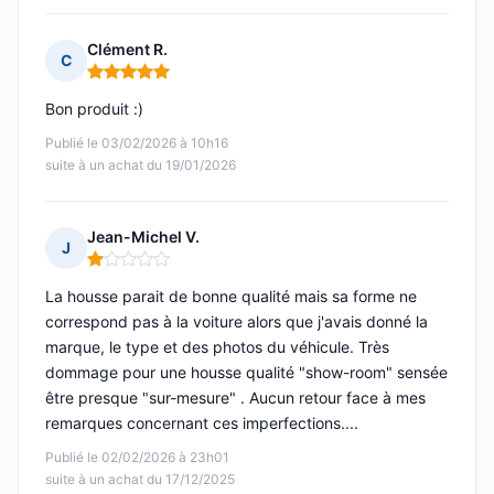
Clément R.
C
Note : 5 sur 5
Bon produit :)
Publié le 03/02/2026 à 10h16
suite à un achat du 19/01/2026
Jean-Michel V.
J
Note : 1 sur 5
La housse parait de bonne qualité mais sa forme ne
correspond pas à la voiture alors que j'avais donné la
marque, le type et des photos du véhicule. Très
dommage pour une housse qualité "show-room" sensée
être presque "sur-mesure" . Aucun retour face à mes
remarques concernant ces imperfections....
Publié le 02/02/2026 à 23h01
suite à un achat du 17/12/2025