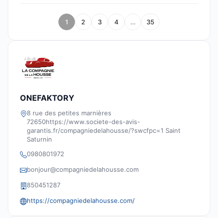
1
2
3
4
…
35
ONEFAKTORY
8 rue des petites marnières
72650https://www.societe-des-avis-
garantis.fr/compagniedelahousse/?swcfpc=1 Saint
Saturnin
0980801972
bonjour@compagniedelahousse.com
850451287
https://compagniedelahousse.com/