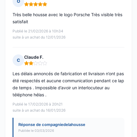
O
Note : 5 sur 5
Très belle housse avec le logo Porsche Très visible très
satisfait
Publié le 21/02/2026 à 10h34
suite à un achat du 12/01/2026
Claude F.
C
Note : 2 sur 5
Les délais annoncés de fabrication et livraison n’ont pas
été respectés et aucune communication pendant ce lap
de temps . Impossible d’avoir un interlocuteur au
téléphone hélas .
Publié le 17/02/2026 à 20h21
suite à un achat du 16/01/2026
Réponse de compagniedelahousse
Publiée le 03/03/2026