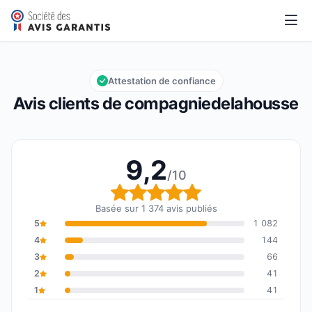
compagniedelahousse
9,2/10
Note globale : 9,2 sur 10
Attestation de confiance
Avis clients de compagniedelahousse
9,2
/10
Note globale : 9,2 sur 1
Basée sur 1 374 avis publiés
5
1 082
4
144
3
66
2
41
1
41