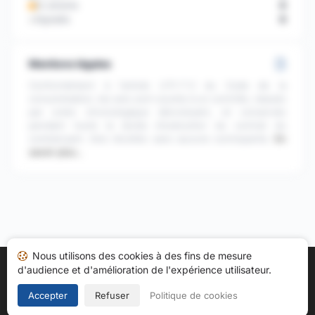
En attente
0
Signalés
0
Mentions légales
Conformément à l'article L111-7-2 du Code de la
consommation, les avis sont soumis à un contrôle, classés
par ordre chronologique décroissant, et conservés
pendant toute la durée d'exécution du contrat du
commerçant. Avis récoltés sans aucune contrepartie.
En
savoir plus…
Nous utilisons des cookies à des fins de mesure
d'audience et d'amélioration de l'expérience utilisateur.
Accueil
Mes avis
Catégories
CGU
Cookies
Politique de confidentialité
Mentions légales
Accepter
Refuser
Politique de cookies
Copyright © 2026
Société des Avis Garantis
. Tous droits