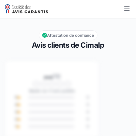
Cimalp
…/10
Note globale : … sur 10
Attestation de confiance
Avis clients de Cimalp
…
/10
Note globale : … sur 10
Basée sur 0 avis publiés
5
0
4
0
3
0
2
0
1
0